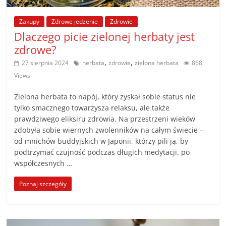
poradniki.
Zakupy
Zdrowe jedzenie
Zdrowie
Porady
Dlaczego picie zielonej herbaty jest
–
zdrowe?
praktyczne
,
,
27 sierpnia 2024
herbata
zdrowie
zielona herbata
868
porady
Views
i
wskazówki
Zielona herbata to napój, który zyskał sobie status nie
–
tylko smacznego towarzysza relaksu, ale także
poradniki
prawdziwego eliksiru zdrowia. Na przestrzeni wieków
zdobyła sobie wiernych zwolenników na całym świecie –
na
od mnichów buddyjskich w Japonii, którzy pili ją, by
każdy
podtrzymać czujność podczas długich medytacji, po
temat
współczesnych …
Poznaj szczegóły