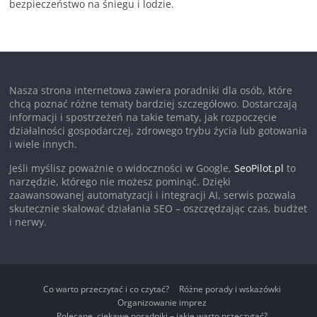
bezpieczeństwo na śniegu i lodzie.
Nasza strona internetowa zawiera poradniki dla osób, które
chcą poznać różne tematy bardziej szczegółowo. Dostarczają
informacji i spostrzeżeń na takie tematy, jak rozpoczęcie
działalności gospodarczej, zdrowego trybu życia lub gotowania
i wiele innych.
Jeśli myślisz poważnie o widoczności w Google,
SeoPilot.pl
to
narzędzie, którego nie możesz pominąć. Dzięki
zaawansowanej automatyzacji i integracji AI, serwis pozwala
skutecznie skalować działania SEO – oszczędzając czas, budżet
i nerwy.
Co warto przeczytać i co czytać?
Różne porady i wskazówki
Organizowanie imprez
Polecane, ciekawe poradniki – jakie warto przeczytać?