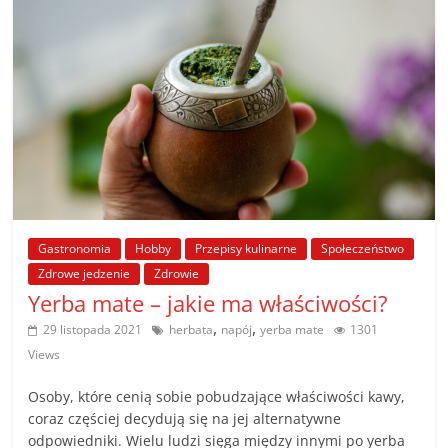
Gastronomia
Hobby
Przepisy kulinarne
Społeczeństwo
Zdrowe jedzenie
Zdrowie
Yerba mate – jakie ma właściwości?
,
,
29 listopada 2021
herbata
napój
yerba mate
1301
Views
Osoby, które cenią sobie pobudzające właściwości kawy,
coraz częściej decydują się na jej alternatywne
odpowiedniki. Wielu ludzi sięga między innymi po yerba