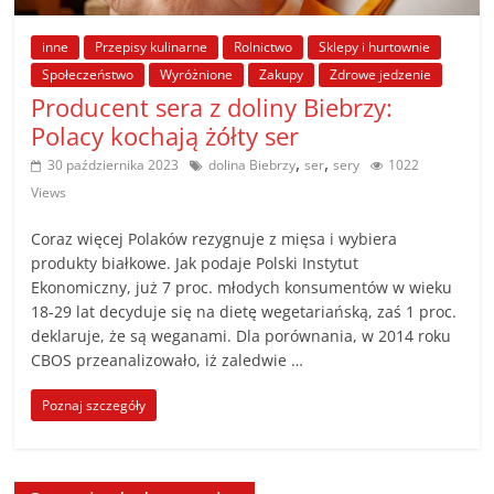
poradniki.
inne
Przepisy kulinarne
Rolnictwo
Sklepy i hurtownie
Porady
Społeczeństwo
Wyróżnione
Zakupy
Zdrowe jedzenie
–
Producent sera z doliny Biebrzy:
praktyczne
Polacy kochają żółty ser
porady
,
,
30 października 2023
dolina Biebrzy
ser
sery
1022
i
Views
wskazówki
–
Coraz więcej Polaków rezygnuje z mięsa i wybiera
poradniki
produkty białkowe. Jak podaje Polski Instytut
na
Ekonomiczny, już 7 proc. młodych konsumentów w wieku
każdy
18-29 lat decyduje się na dietę wegetariańską, zaś 1 proc.
deklaruje, że są weganami. Dla porównania, w 2014 roku
temat
CBOS przeanalizowało, iż zaledwie …
Poznaj szczegóły