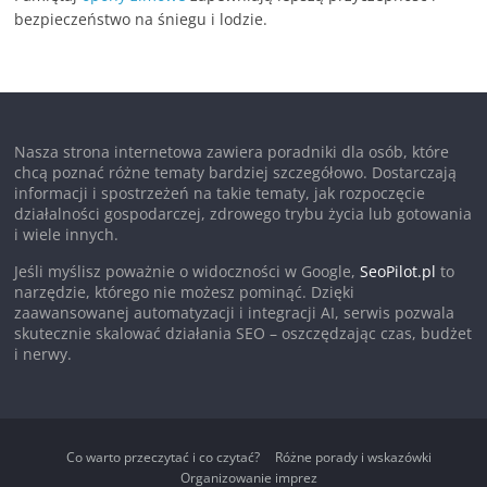
bezpieczeństwo na śniegu i lodzie.
Nasza strona internetowa zawiera poradniki dla osób, które
chcą poznać różne tematy bardziej szczegółowo. Dostarczają
informacji i spostrzeżeń na takie tematy, jak rozpoczęcie
działalności gospodarczej, zdrowego trybu życia lub gotowania
i wiele innych.
Jeśli myślisz poważnie o widoczności w Google,
SeoPilot.pl
to
narzędzie, którego nie możesz pominąć. Dzięki
zaawansowanej automatyzacji i integracji AI, serwis pozwala
skutecznie skalować działania SEO – oszczędzając czas, budżet
i nerwy.
Co warto przeczytać i co czytać?
Różne porady i wskazówki
Organizowanie imprez