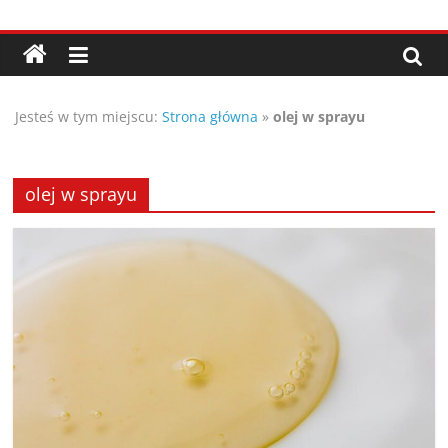
Przejdź
Porady,
do
treści
wskazówki
Jesteś w tym miejscu:
Strona główna
»
olej w sprayu
oraz
ciekawe
olej w sprayu
rady
–
poznaj
te