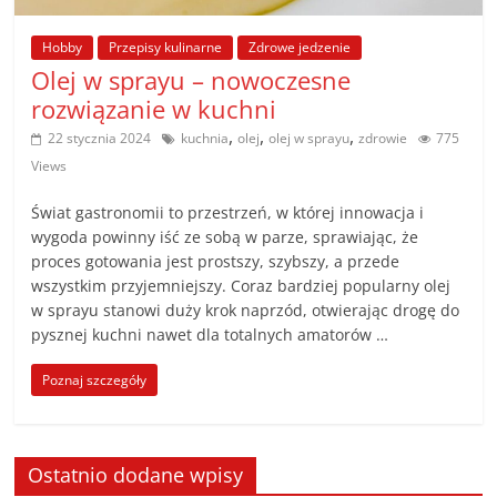
poradniki.
Hobby
Przepisy kulinarne
Zdrowe jedzenie
Porady
Olej w sprayu – nowoczesne
–
rozwiązanie w kuchni
praktyczne
,
,
,
22 stycznia 2024
kuchnia
olej
olej w sprayu
zdrowie
775
porady
Views
i
wskazówki
Świat gastronomii to przestrzeń, w której innowacja i
–
wygoda powinny iść ze sobą w parze, sprawiając, że
poradniki
proces gotowania jest prostszy, szybszy, a przede
wszystkim przyjemniejszy. Coraz bardziej popularny olej
na
w sprayu stanowi duży krok naprzód, otwierając drogę do
każdy
pysznej kuchni nawet dla totalnych amatorów …
temat
Poznaj szczegóły
Ostatnio dodane wpisy