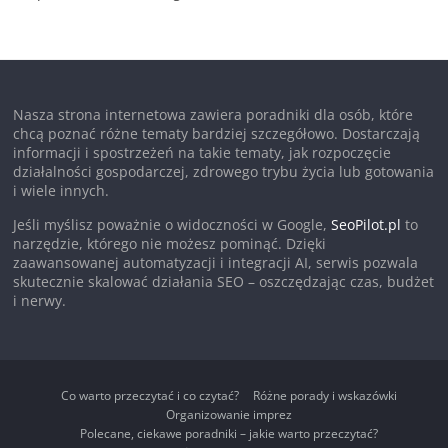
Nasza strona internetowa zawiera poradniki dla osób, które
chcą poznać różne tematy bardziej szczegółowo. Dostarczają
informacji i spostrzeżeń na takie tematy, jak rozpoczęcie
działalności gospodarczej, zdrowego trybu życia lub gotowania
i wiele innych.
Jeśli myślisz poważnie o widoczności w Google,
SeoPilot.pl
to
narzędzie, którego nie możesz pominąć. Dzięki
zaawansowanej automatyzacji i integracji AI, serwis pozwala
skutecznie skalować działania SEO – oszczędzając czas, budżet
i nerwy.
Co warto przeczytać i co czytać?
Różne porady i wskazówki
Organizowanie imprez
Polecane, ciekawe poradniki – jakie warto przeczytać?