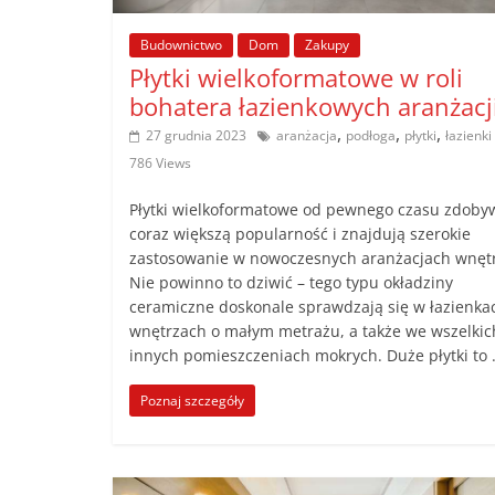
poradniki.
Budownictwo
Dom
Zakupy
Płytki wielkoformatowe w roli
Porady
bohatera łazienkowych aranżacj
–
,
,
,
27 grudnia 2023
aranżacja
podłoga
płytki
łazienki
praktyczne
porady
786 Views
i
Płytki wielkoformatowe od pewnego czasu zdoby
wskazówki
coraz większą popularność i znajdują szerokie
–
zastosowanie w nowoczesnych aranżacjach wnętr
poradniki
Nie powinno to dziwić – tego typu okładziny
na
ceramiczne doskonale sprawdzają się w łazienka
każdy
wnętrzach o małym metrażu, a także we wszelkic
temat
innych pomieszczeniach mokrych. Duże płytki to
Poznaj szczegóły