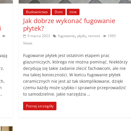
Budownictwo
Dom
inne
Jak dobrze wykonać fugowanie
i
płytek?
,
,
9 marca 2023
fugowanie
płytki
remont
1095
Views
wają
Fugowanie płytek jest ostatnim etapem prac
glazurniczych, którego nie można pominąć. Niektórzy
z.
decydują się takie zadanie zlecić fachowcom, ale nie
ma takiej konieczności. W końcu fugowanie płytek
ch,
ceramicznych nie jest aż tak skomplikowane, dzięki
h
czemu każdy może szybko i sprawnie przeprowadzić
 …
to samodzielnie. Jakie narzędzia …
Poznaj szczegóły