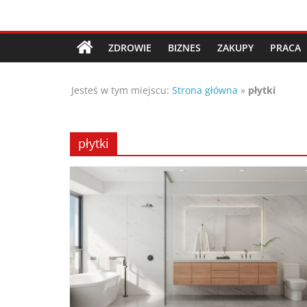
Przejdź
Porady,
do
treści
ZDROWIE
BIZNES
ZAKUPY
PRACA
wskazówki
Jesteś w tym miejscu:
Strona główna
»
płytki
oraz
ciekawe
płytki
rady
–
poznaj
te