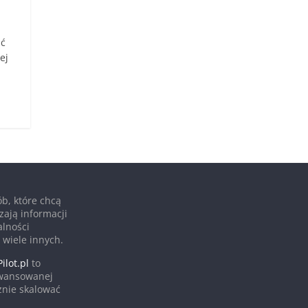
ić
ej
b, które chcą
zają informacji
alności
 wiele innych.
ilot.pl
to
awansowanej
cznie skalować