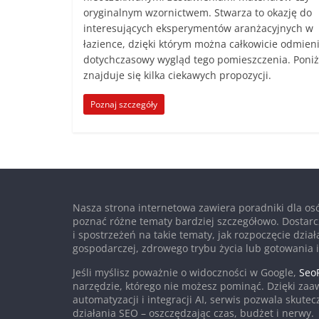
oryginalnym wzornictwem. Stwarza to okazję do
interesujących eksperymentów aranżacyjnych w
łazience, dzięki którym można całkowicie odmien
dotychczasowy wygląd tego pomieszczenia. Poniż
znajduje się kilka ciekawych propozycji.
Poznaj szczegóły
Nasza strona internetowa zawiera poradniki dla osó
poznać różne tematy bardziej szczegółowo. Dostarc
i spostrzeżeń na takie tematy, jak rozpoczęcie dział
gospodarczej, zdrowego trybu życia lub gotowania i
Jeśli myślisz poważnie o widoczności w Google,
SeoP
narzędzie, którego nie możesz pominąć. Dzięki za
automatyzacji i integracji AI, serwis pozwala skute
działania SEO – oszczędzając czas, budżet i nerwy.