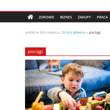
Przejdź
Porady,
do
treści
ZDROWIE
BIZNES
ZAKUPY
PRACA
wskazówki
Jesteś w tym miejscu:
Strona główna
»
pociągi
oraz
ciekawe
pociągi
rady
–
poznaj
te