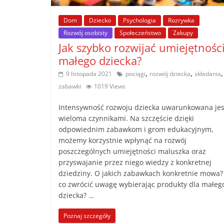
poradniki.
Dom
Dziecko
Psychologia
Rozrywka
Rozwój osobisty
Społeczeństwo
Zakupy
Porady
Jak szybko rozwijać umiejętnośc
–
małego dziecka?
praktyczne
,
,
,
porady
9 listopada 2021
pociągi
rozwój dziecka
składania
i
zabawki
1019 Views
wskazówki
Intensywność rozwoju dziecka uwarunkowana jes
–
wieloma czynnikami. Na szczęście dzięki
poradniki
odpowiednim zabawkom i grom edukacyjnym,
na
możemy korzystnie wpłynąć na rozwój
każdy
poszczególnych umiejętności maluszka oraz
temat
przyswajanie przez niego wiedzy z konkretnej
dziedziny. O jakich zabawkach konkretnie mowa?
co zwrócić uwagę wybierając produkty dla małeg
dziecka? …
Poznaj szczegóły