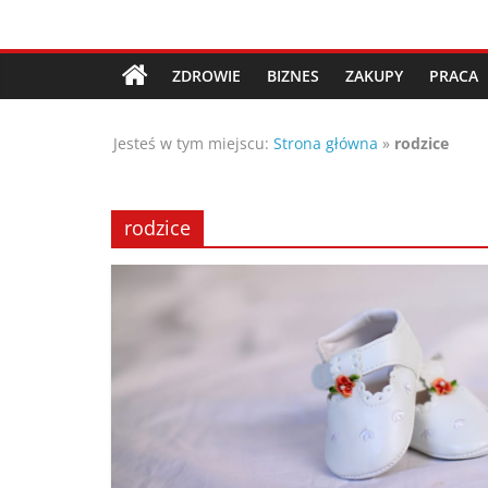
Przejdź
Porady,
do
treści
ZDROWIE
BIZNES
ZAKUPY
PRACA
wskazówki
Jesteś w tym miejscu:
Strona główna
»
rodzice
oraz
ciekawe
rodzice
rady
–
poznaj
te