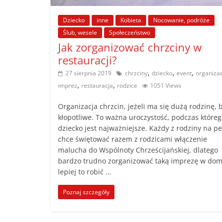
poradniki.
Dziecko
inne
Kobieta
Nocowanie, podróże
Ślub, wesele
Społeczeństwo
Porady
Jak zorganizować chrzciny w
–
restauracji?
praktyczne
,
,
,
porady
27 sierpnia 2019
chrzciny
dziecko
event
organiza
,
,
i
imprez
restauracja
rodzice
1051 Views
wskazówki
Organizacja chrzcin, jeżeli ma się dużą rodzinę,
–
kłopotliwe. To ważna uroczystość, podczas któreg
poradniki
dziecko jest najważniejsze. Każdy z rodziny na 
na
chce świętować razem z rodzicami włączenie
każdy
malucha do Wspólnoty Chrześcijańskiej, dlatego
temat
bardzo trudno zorganizować taką imprezę w dom
lepiej to robić …
Poznaj szczegóły