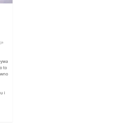
cja
 bywa
o to
pewno
u i