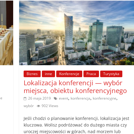
Biznes
inne
Konferencje
Praca
Turystyka
Lokalizacja konferencji — wybór
miejsca, obiektu konferencyjnego
,
,
,
le
26 maja 2019
event
konferencja
konferencyjne
wybór
902 Views
Jeśli chodzi o planowanie konferencji, lokalizacja jest
kluczowa. Wolisz podróżować do dużego miasta czy
uroczej miejscowości w górach, nad morzem lub