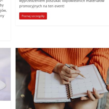
wyprzedzeniem poszukać odpowiednich materiałów
Aby
promocyjnych na ten event!
jów,
lny
Poznaj szczegóły