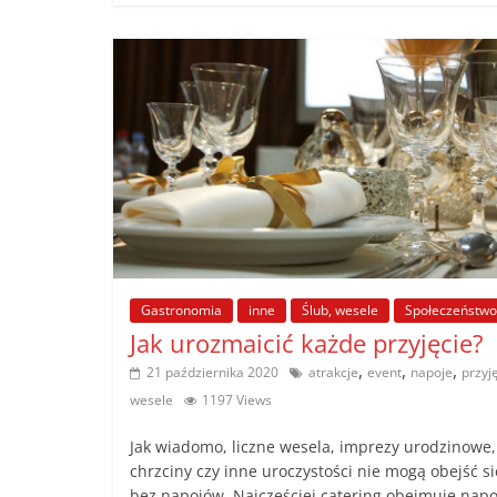
Gastronomia
inne
Ślub, wesele
Społeczeństwo
Jak urozmaicić każde przyjęcie?
,
,
,
21 października 2020
atrakcje
event
napoje
przyj
wesele
1197 Views
Jak wiadomo, liczne wesela, imprezy urodzinowe,
chrzciny czy inne uroczystości nie mogą obejść si
bez napojów. Najczęściej catering obejmuje napo