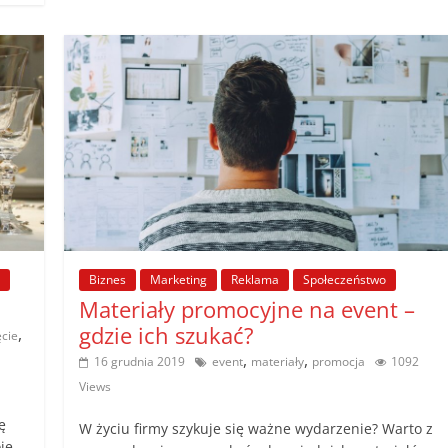
Biznes
Marketing
Reklama
Społeczeństwo
Materiały promocyjne na event –
gdzie ich szukać?
,
ęcie
,
,
16 grudnia 2019
event
materiały
promocja
1092
Views
ę
W życiu firmy szykuje się ważne wydarzenie? Warto z
je