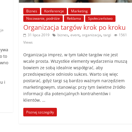
Biznes
Konferencje
Marketing
Nocowanie, podróże
Reklama
Społeczeństwo
Organizacja targów krok po kroku
cja
,
,
,
31 lipca 2019
biznes
event
organizacja
targi
1561
Views
 bywa
Organizacja imprez, w tym także targów nie jest
o to
wcale prosta. Wszystkie elementy wydarzenia muszą
pewno
bowiem ze sobą idealnie współgrać, aby
przedsięwzięcie odniosło sukces. Warto się więc
postarać, gdyż targi są bardzo ważnym narzędziem
u i
marketingowym, stanowiąc przy tym świetne źródło
informacji dla potencjalnych kontrahentów i
klientów. …
Poznaj szczegóły