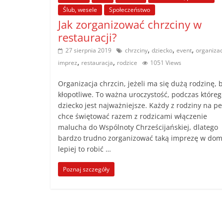
Ślub, wesele
Społeczeństwo
Jak zorganizować chrzciny w
restauracji?
,
,
,
27 sierpnia 2019
chrzciny
dziecko
event
organiza
,
,
imprez
restauracja
rodzice
1051 Views
Organizacja chrzcin, jeżeli ma się dużą rodzinę,
kłopotliwe. To ważna uroczystość, podczas któreg
dziecko jest najważniejsze. Każdy z rodziny na 
chce świętować razem z rodzicami włączenie
malucha do Wspólnoty Chrześcijańskiej, dlatego
bardzo trudno zorganizować taką imprezę w dom
lepiej to robić …
Poznaj szczegóły