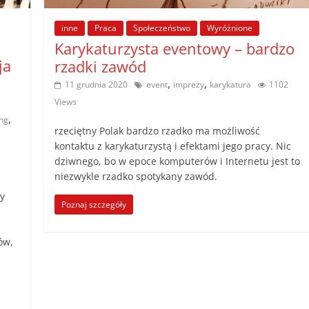
inne
Praca
Społeczeństwo
Wyróżnione
Karykaturzysta eventowy – bardzo
ja
rzadki zawód
,
,
11 grudnia 2020
event
imprezy
karykatura
1102
Views
,
ng
rzeciętny Polak bardzo rzadko ma możliwość
kontaktu z karykaturzystą i efektami jego pracy. Nic
dziwnego, bo w epoce komputerów i Internetu jest to
niezwykle rzadko spotykany zawód.
y
Poznaj szczegóły
ów,