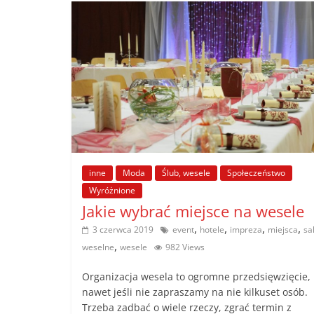
inne
Moda
Ślub, wesele
Społeczeństwo
Wyróżnione
Jakie wybrać miejsce na wesele
,
,
,
,
3 czerwca 2019
event
hotele
impreza
miejsca
sa
,
weselne
wesele
982 Views
Organizacja wesela to ogromne przedsięwzięcie,
nawet jeśli nie zapraszamy na nie kilkuset osób.
Trzeba zadbać o wiele rzeczy, zgrać termin z