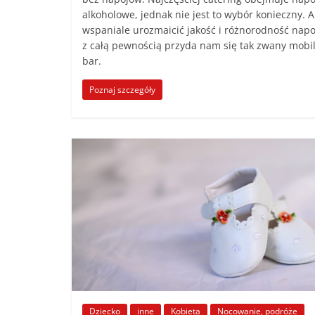
alkoholowe, jednak nie jest to wybór konieczny. 
wspaniale urozmaicić jakość i różnorodność napo
z całą pewnością przyda nam się tak zwany mobi
bar.
Poznaj szczegóły
Dziecko
inne
Kobieta
Nocowanie, podróże