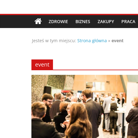
Przejdź
Porady,
do
treści
ZDROWIE
BIZNES
ZAKUPY
PRACA
wskazówki
Jesteś w tym miejscu:
Strona główna
»
event
oraz
ciekawe
event
rady
–
poznaj
te