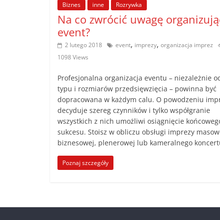
Biznes
inne
Rozrywka
Na co zwrócić uwagę organizują
event?
,
,
2 lutego 2018
event
imprezy
organizacja imprez
1098 Views
Profesjonalna organizacja eventu – niezależnie o
typu i rozmiarów przedsięwzięcia – powinna być
dopracowana w każdym calu. O powodzeniu imp
decyduje szereg czynników i tylko współgranie
wszystkich z nich umożliwi osiągnięcie końcoweg
sukcesu. Stoisz w obliczu obsługi imprezy masow
biznesowej, plenerowej lub kameralnego koncert
Poznaj szczegóły