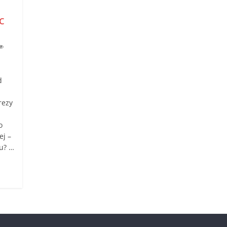
c
d
rezy
o
ej –
u? …