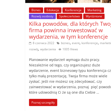
poradniki.
Biznes
Edukacja
Konferencje
Marketing
Rozwój osobisty
Społeczeństwo
Wyróżnione
Porady
Kilka powodów, dla których Two
–
firma powinna inwestować w
praktyczne
wydarzenia, w tym konferencje
porady
,
,
,
i
8 czerwca 2022
biznes
event
konferencje
marketi
,
wskazówki
rozwój
wydarzenia
1005 Views
–
Planowanie wydarzeń wymaga dużo pracy.
poradniki
Niezależnie od tego, czy organizujesz duże
na
wydarzenie, event biznesowy typu konferencja cz
każdy
tylko małą prezentację, Twoja firma może wiele
temat
zyskać. Jeśli nie możesz się zdecydować, czy
zainwestować w wydarzenia, poznaj pięć powod
które udowodnią Ci że są one dla Ciebie …
Poznaj szczegóły