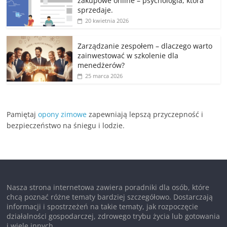
zakupowe online – psychologia, która
sprzedaje.
20 kwietnia 2026
Zarządzanie zespołem – dlaczego warto
zainwestować w szkolenie dla
menedżerów?
25 marca 2026
Pamiętaj
opony zimowe
zapewniają lepszą przyczepność i
bezpieczeństwo na śniegu i lodzie.
Nasza strona internetowa zawiera poradniki dla osób, które
chcą poznać różne tematy bardziej szczegółowo. Dostarczają
informacji i spostrzeżeń na takie tematy, jak rozpoczęcie
działalności gospodarczej, zdrowego trybu życia lub gotowania
i wiele innych.