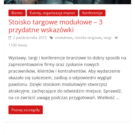
poradniki.
Biznes
Eventy, organizacja imprez
Konferencje
Porady
Stoisko targowe modułowe – 3
–
przydatne wskazówki
praktyczne
,
,
2 października 2023
modułowe
stoiska targowe
targi
porady
1100 Views
i
wskazówki
Wystawy, targi i konferencje branżowe to dobry sposób na
–
zaprezentowanie firmy oraz zyskanie nowych
poradniki
pracowników, klientów i kontrahentów. Aby wydarzenie
okazało się sukcesem, zadbaj o odpowiedni wygląd
na
pawilonu. Dzięki stoiskom modułowym stworzysz
każdy
atrakcyjne, zachęcające do odwiedzin miejsce. Sprawdź,
temat
na co zwrócić uwagę podczas przygotowań. Wielkość …
Poznaj szczegóły