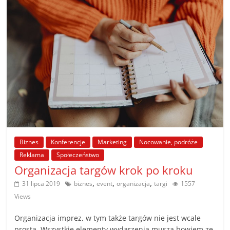
Biznes
Konferencje
Marketing
Nocowanie, podróże
Reklama
Społeczeństwo
Organizacja targów krok po kroku
,
,
,
31 lipca 2019
biznes
event
organizacja
targi
1557
Views
Organizacja imprez, w tym także targów nie jest wcale
prosta. Wszystkie elementy wydarzenia muszą bowiem ze