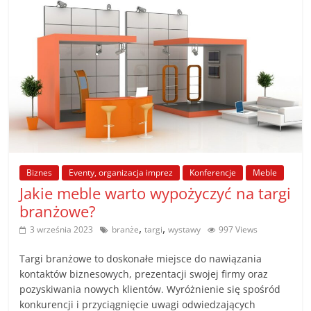
Biznes
Eventy, organizacja imprez
Konferencje
Meble
Jakie meble warto wypożyczyć na targi
branżowe?
,
,
3 września 2023
branże
targi
wystawy
997 Views
Targi branżowe to doskonałe miejsce do nawiązania
kontaktów biznesowych, prezentacji swojej firmy oraz
pozyskiwania nowych klientów. Wyróżnienie się spośród
konkurencji i przyciągnięcie uwagi odwiedzających