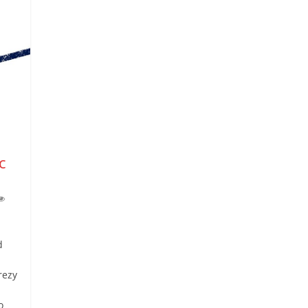
c
d
rezy
o