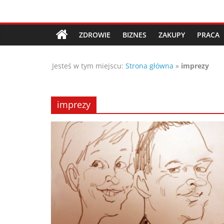
Przejdź
Porady,
do
treści
ZDROWIE
BIZNES
ZAKUPY
PRACA
wskazówki
Jesteś w tym miejscu:
Strona główna
»
imprezy
oraz
ciekawe
imprezy
rady
–
poznaj
te