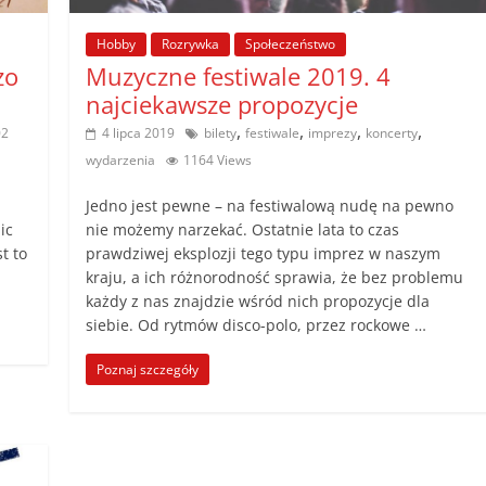
Hobby
Rozrywka
Społeczeństwo
zo
Muzyczne festiwale 2019. 4
najciekawsze propozycje
,
,
,
,
02
4 lipca 2019
bilety
festiwale
imprezy
koncerty
wydarzenia
1164 Views
Jedno jest pewne – na festiwalową nudę na pewno
ic
nie możemy narzekać. Ostatnie lata to czas
t to
prawdziwej eksplozji tego typu imprez w naszym
kraju, a ich różnorodność sprawia, że bez problemu
każdy z nas znajdzie wśród nich propozycje dla
siebie. Od rytmów disco-polo, przez rockowe …
Poznaj szczegóły