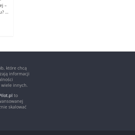
ej –
u? …
b, które chcą
zają informacji
alności
 wiele innych.
ilot.pl
to
awansowanej
cznie skalować