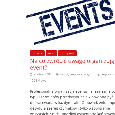
Biznes
inne
Rozrywka
Na co zwrócić uwagę organizują
event?
,
,
2 lutego 2018
event
imprezy
organizacja imprez
1098 Views
Profesjonalna organizacja eventu – niezależnie o
typu i rozmiarów przedsięwzięcia – powinna być
dopracowana w każdym calu. O powodzeniu imp
decyduje szereg czynników i tylko współgranie
wszystkich z nich umożliwi osiągnięcie końcoweg