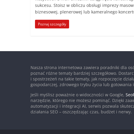
sukcesu. Stoisz w obliczu obsługi imprezy masow
biznesowej, plenerowej lub kameralnego koncert
Poznaj szczegóły
Nasza strona internetowa zawiera poradniki dla osó
poznać różne tematy bardziej szczegółowo. Dostarc
i spostrzeżeń na takie tematy, jak rozpoczęcie dział
gospodarczej, zdrowego trybu życia lub gotowania i
Jeśli myślisz poważnie o widoczności w Google,
SeoP
narzędzie, którego nie możesz pominąć. Dzięki za
automatyzacji i integracji AI, serwis pozwala skute
działania SEO – oszczędzając czas, budżet i nerwy.