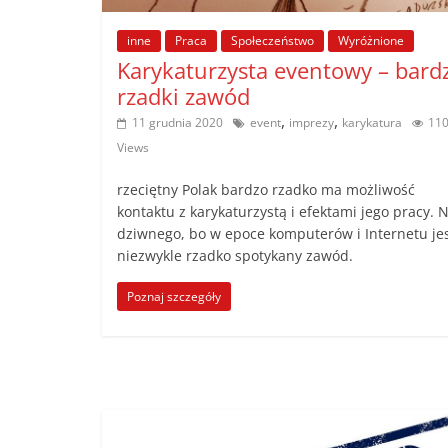
poradniki.
inne
Praca
Społeczeństwo
Wyróżnione
Karykaturzysta eventowy – bard
Porady
rzadki zawód
–
,
,
11 grudnia 2020
event
imprezy
karykatura
11
praktyczne
porady
Views
i
rzeciętny Polak bardzo rzadko ma możliwość
wskazówki
kontaktu z karykaturzystą i efektami jego pracy. N
–
dziwnego, bo w epoce komputerów i Internetu jes
poradniki
niezwykle rzadko spotykany zawód.
na
każdy
Poznaj szczegóły
temat