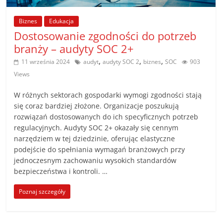
poradniki.
Biznes
Edukacja
Porady
Dostosowanie zgodności do potrzeb
–
branży – audyty SOC 2+
praktyczne
,
,
,
11 września 2024
audyt
audyty SOC 2
biznes
SOC
903
porady
Views
i
wskazówki
W różnych sektorach gospodarki wymogi zgodności stają
–
się coraz bardziej złożone. Organizacje poszukują
poradniki
rozwiązań dostosowanych do ich specyficznych potrzeb
regulacyjnych. Audyty SOC 2+ okazały się cennym
na
narzędziem w tej dziedzinie, oferując elastyczne
każdy
podejście do spełniania wymagań branżowych przy
temat
jednoczesnym zachowaniu wysokich standardów
bezpieczeństwa i kontroli. …
Poznaj szczegóły