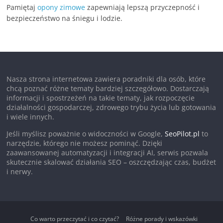
Pamiętaj
opony zimowe
zapewniają lepszą przyczepność i
bezpieczeństwo na śniegu i lodzie.
Nasza strona internetowa zawiera poradniki dla osób, które
chcą poznać różne tematy bardziej szczegółowo. Dostarczają
informacji i spostrzeżeń na takie tematy, jak rozpoczęcie
działalności gospodarczej, zdrowego trybu życia lub gotowania
i wiele innych.
Jeśli myślisz poważnie o widoczności w Google,
SeoPilot.pl
to
narzędzie, którego nie możesz pominąć. Dzięki
zaawansowanej automatyzacji i integracji AI, serwis pozwala
skutecznie skalować działania SEO – oszczędzając czas, budżet
i nerwy.
Co warto przeczytać i co czytać?
Różne porady i wskazówki