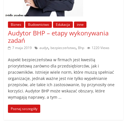
Biznes
Budownictwo
Edukacja
inne
Audytor BHP – etapy wykonywania
zadań
,
,
7 maja 2019
audyt
bezpieczeństwo
Bhp
1220 Views
Aspekt bezpieczeństwa w firmach jest kwestią
priorytetową zarówno dla przedsiębiorców, jak i
pracowników. Istnieje wiele norm, które muszą spełniać
organizacje, jednak ważne jest nie tylko wypełnianie
przepisów, ale takie ich zastosowanie, by przynosiły one
korzyści. Audytor BHP może wskazać obszary, które
wymagają naprawy, a tym …
Poznaj szczegóły