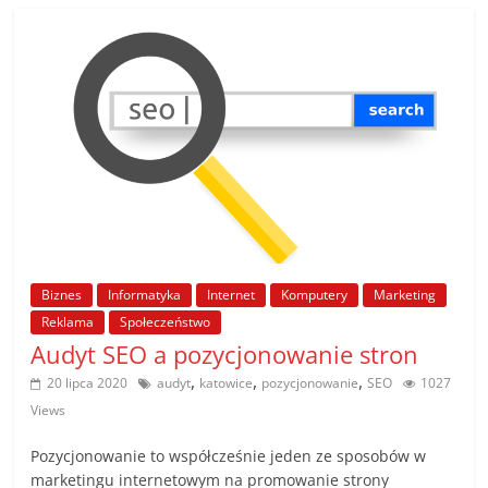
Biznes
Informatyka
Internet
Komputery
Marketing
Reklama
Społeczeństwo
Audyt SEO a pozycjonowanie stron
,
,
,
20 lipca 2020
audyt
katowice
pozycjonowanie
SEO
1027
Views
Pozycjonowanie to współcześnie jeden ze sposobów w
marketingu internetowym na promowanie strony