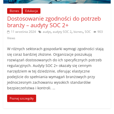
poradniki.
Biznes
Edukacja
Porady
Dostosowanie zgodności do potrzeb
–
branży – audyty SOC 2+
praktyczne
,
,
,
11 września 2024
audyt
audyty SOC 2
biznes
SOC
903
porady
Views
i
wskazówki
W różnych sektorach gospodarki wymogi zgodności stają
–
się coraz bardziej złożone. Organizacje poszukują
poradniki
rozwiązań dostosowanych do ich specyficznych potrzeb
regulacyjnych. Audyty SOC 2+ okazały się cennym
na
narzędziem w tej dziedzinie, oferując elastyczne
każdy
podejście do spełniania wymagań branżowych przy
temat
jednoczesnym zachowaniu wysokich standardów
bezpieczeństwa i kontroli. …
Poznaj szczegóły