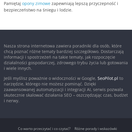
Pamiętaj
opony zimowe
zapewniają lepszą przyczepność i
bezpieczeństwo na śniegu i lodzie.
Nasza strona internetowa zawiera poradniki dla osób, które
chcą poznać różne tematy bardziej szczegółowo. Dostarczają
informacji i spostrzeżeń na takie tematy, jak rozpoczęcie
działalności gospodarczej, zdrowego trybu życia lub gotowania
i wiele innych.
Jeśli myślisz poważnie o widoczności w Google,
SeoPilot.pl
to
narzędzie, którego nie możesz pominąć. Dzięki
zaawansowanej automatyzacji i integracji AI, serwis pozwala
skutecznie skalować działania SEO – oszczędzając czas, budżet
i nerwy.
Co warto przeczytać i co czytać?
Różne porady i wskazówki