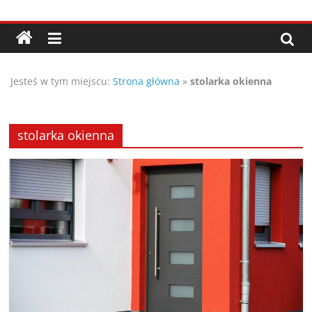
Przejdź
Porady,
do
treści
wskazówki
Jesteś w tym miejscu:
Strona główna
»
stolarka okienna
oraz
ciekawe
stolarka okienna
rady
–
poznaj
te