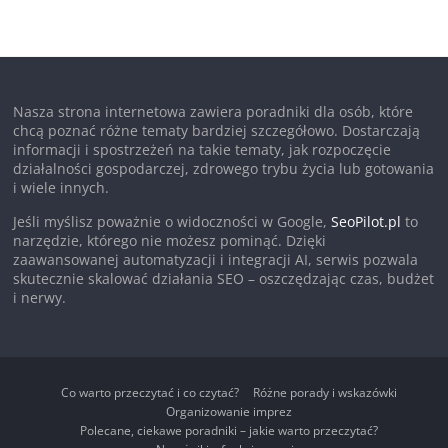
Nasza strona internetowa zawiera poradniki dla osób, które
chcą poznać różne tematy bardziej szczegółowo. Dostarczają
informacji i spostrzeżeń na takie tematy, jak rozpoczęcie
działalności gospodarczej, zdrowego trybu życia lub gotowania
i wiele innych.
Jeśli myślisz poważnie o widoczności w Google,
SeoPilot.pl
to
narzędzie, którego nie możesz pominąć. Dzięki
zaawansowanej automatyzacji i integracji AI, serwis pozwala
skutecznie skalować działania SEO – oszczędzając czas, budżet
i nerwy.
Co warto przeczytać i co czytać?
Różne porady i wskazówki
Organizowanie imprez
Polecane, ciekawe poradniki – jakie warto przeczytać?