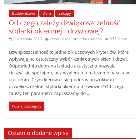
poradniki.
Budownictwo
Dom
Zakupy
Porady
Od czego zależy dźwiękoszczelność
–
stolarki okiennej i drzwiowej?
praktyczne
,
,
3 września 2023
drzwi
okna
stolarka okienna
975 Views
porady
i
Dźwiękoszczelność to jedno z kluczowych kryteriów, które
wskazówki
wpływają na ostateczny wybór konkretnych okien i drzwi.
–
Odpowiednio dobrana izolacja akustyczna pozwala
cieszyć się spokojem, bez względu na natężenie hałasu w
poradniki
otoczeniu. Czym kierować się podczas poszukiwań
na
dźwiękoszczelnej stolarki okienno-drzwiowej? Od czego
każdy
zależy ten parametr? Zapraszamy do …
temat
Poznaj szczegóły
Ostatnio dodane wpisy