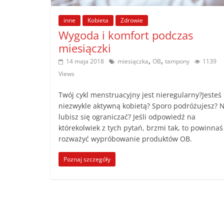
poradniki.
inne
Kobieta
Zdrowie
Wygoda i komfort podczas
Porady
miesiączki
–
,
,
14 maja 2018
miesiączka
OB
tampony
1139
praktyczne
porady
Views
i
Twój cykl menstruacyjny jest nieregularny?Jesteś
wskazówki
niezwykle aktywną kobietą? Sporo podróżujesz? N
–
lubisz się ograniczać? Jeśli odpowiedź na
poradniki
którekolwiek z tych pytań, brzmi tak, to powinnaś
na
rozważyć wypróbowanie produktów OB.
każdy
temat
Poznaj szczegóły