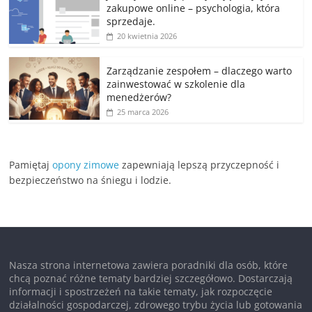
zakupowe online – psychologia, która
sprzedaje.
20 kwietnia 2026
Zarządzanie zespołem – dlaczego warto
zainwestować w szkolenie dla
menedżerów?
25 marca 2026
Pamiętaj
opony zimowe
zapewniają lepszą przyczepność i
bezpieczeństwo na śniegu i lodzie.
Nasza strona internetowa zawiera poradniki dla osób, które
chcą poznać różne tematy bardziej szczegółowo. Dostarczają
informacji i spostrzeżeń na takie tematy, jak rozpoczęcie
działalności gospodarczej, zdrowego trybu życia lub gotowania