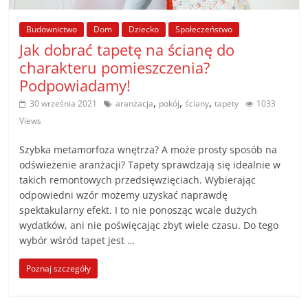
poradniki.
Budownictwo
Dom
Dziecko
Społeczeństwo
Porady
Jak dobrać tapetę na ścianę do
–
charakteru pomieszczenia?
praktyczne
Podpowiadamy!
porady
,
,
,
30 września 2021
aranżacja
pokój
ściany
tapety
1033
i
Views
wskazówki
–
Szybka metamorfoza wnętrza? A może prosty sposób na
poradniki
odświeżenie aranżacji? Tapety sprawdzają się idealnie w
na
takich remontowych przedsięwzięciach. Wybierając
każdy
odpowiedni wzór możemy uzyskać naprawdę
spektakularny efekt. I to nie ponosząc wcale dużych
temat
wydatków, ani nie poświęcając zbyt wiele czasu. Do tego
wybór wśród tapet jest …
Poznaj szczegóły