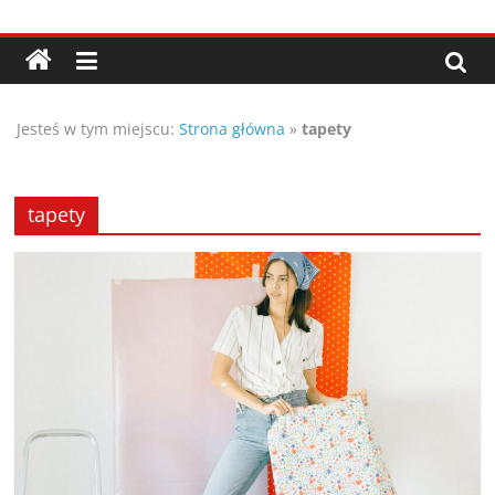
Przejdź
Porady,
do
treści
wskazówki
Jesteś w tym miejscu:
Strona główna
»
tapety
oraz
ciekawe
tapety
rady
–
poznaj
te