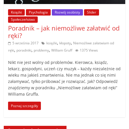
poradniki.
Książki
Psychologia
Rozwój osobisty
Slider
Porady
Społeczeństwo
–
Poradnik – jak niemożliwe załatwić od
praktyczne
ręki?
porady
,
,
5 września 2017
książki
kłopoty
Niemożliwe załatwiam od
i
,
,
,
ręki
poradniki
problemy
William Gruff
1375 Views
wskazówki
–
Nikt nie jest wolny od problemów. Kierowca, ksiądz,
poradniki
lekarz, gospodyni, uczeń czy muzyk – każdy niezależnie od
na
wieku ma jakieś zmartwienia. Nie ma jednak co się nimi
każdy
załamywać, tylko próbować je rozwiązać. Jak? Odpowiedź
znajdziemy w poradniku „Niemożliwe załatwiam od ręki”
temat
Williama Gruffa.
Poznaj szczegóły