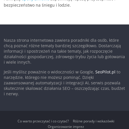
bezpieczeństwo na śniegu i lodzie.
Nasza strona internetowa zawiera poradniki dla osób, które
chcą poznać różne tematy bardziej szczegółowo. Dostarczają
informacji i spostrzeżeń na takie tematy, jak rozpoczęcie
działalności gospodarczej, zdrowego trybu życia lub gotowania
i wiele innych.
Jeśli myślisz poważnie o widoczności w Google,
SeoPilot.pl
to
narzędzie, którego nie możesz pominąć. Dzięki
zaawansowanej automatyzacji i integracji AI, serwis pozwala
skutecznie skalować działania SEO – oszczędzając czas, budżet
i nerwy.
Co warto przeczytać i co czytać?
Różne porady i wskazówki
Organizowanie imprez