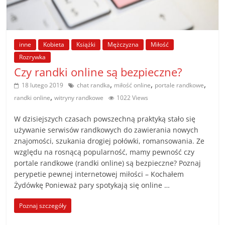
poradniki.
Porady
inne
Kobieta
Książki
Mężczyzna
Miłość
–
praktyczne
Rozrywka
Czy randki online są bezpieczne?
porady
i
,
,
,
18 lutego 2019
chat randka
miłość online
portale randkowe
wskazówki
,
randki online
witryny randkowe
1022 Views
–
poradniki
W dzisiejszych czasach powszechną praktyką stało się
na
używanie serwisów randkowych do zawierania nowych
znajomości, szukania drogiej połówki, romansowania. Ze
każdy
względu na rosnącą popularność, mamy pewność czy
temat
portale randkowe (randki online) są bezpieczne? Poznaj
perypetie pewnej internetowej miłości – Kochałem
Żydówkę Ponieważ pary spotykają się online …
Poznaj szczegóły