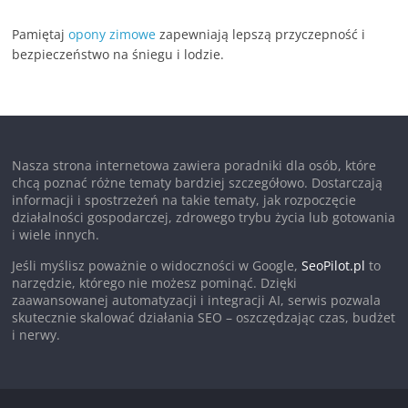
Pamiętaj
opony zimowe
zapewniają lepszą przyczepność i
bezpieczeństwo na śniegu i lodzie.
Nasza strona internetowa zawiera poradniki dla osób, które
chcą poznać różne tematy bardziej szczegółowo. Dostarczają
informacji i spostrzeżeń na takie tematy, jak rozpoczęcie
działalności gospodarczej, zdrowego trybu życia lub gotowania
i wiele innych.
Jeśli myślisz poważnie o widoczności w Google,
SeoPilot.pl
to
narzędzie, którego nie możesz pominąć. Dzięki
zaawansowanej automatyzacji i integracji AI, serwis pozwala
skutecznie skalować działania SEO – oszczędzając czas, budżet
i nerwy.