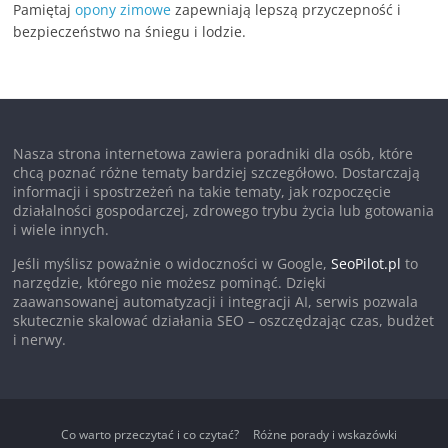
Pamiętaj
opony zimowe
zapewniają lepszą przyczepność i
bezpieczeństwo na śniegu i lodzie.
Nasza strona internetowa zawiera poradniki dla osób, które
chcą poznać różne tematy bardziej szczegółowo. Dostarczają
informacji i spostrzeżeń na takie tematy, jak rozpoczęcie
działalności gospodarczej, zdrowego trybu życia lub gotowania
i wiele innych.
Jeśli myślisz poważnie o widoczności w Google,
SeoPilot.pl
to
narzędzie, którego nie możesz pominąć. Dzięki
zaawansowanej automatyzacji i integracji AI, serwis pozwala
skutecznie skalować działania SEO – oszczędzając czas, budżet
i nerwy.
Co warto przeczytać i co czytać?
Różne porady i wskazówki