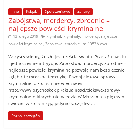
inne
Książki
Społeczeństwo
Zakupy
Zabójstwa, mordercy, zbrodnie –
najlepsze powieści kryminalne
,
,
,
13 lutego 2019
kryminał
kryminały
mordercy
najlepsze
,
,
powieści kryminalne
Zabójstwa
zbrodnie
1053 Views
Wszyscy wiemy, że zło jest częścią świata. Przeraża nas to
i jednocześnie intryguje. Zabójstwa, mordercy, zbrodnie –
najlepsze powieści kryminalne pozwolą nam bezpiecznie
zgłębić tę mroczną tematykę. Poznaj ciekawe sprawy
kryminalne, o których nie wiedziałeś
http://www.psychoskok.pl/aktualnosci/ciekawe-sprawy-
kryminalne-o-ktorych-nie-wiedziale/ Marzenia o pięknym
świecie, w którym żyją jedynie szczęśliwi, …
Poznaj szczegóły