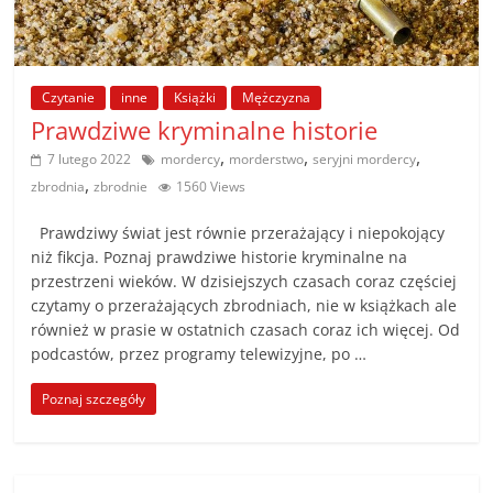
poradniki.
Porady
Czytanie
inne
Książki
Mężczyzna
–
Prawdziwe kryminalne historie
praktyczne
porady
,
,
,
7 lutego 2022
mordercy
morderstwo
seryjni mordercy
i
,
zbrodnia
zbrodnie
1560 Views
wskazówki
–
Prawdziwy świat jest równie przerażający i niepokojący
niż fikcja. Poznaj prawdziwe historie kryminalne na
poradniki
przestrzeni wieków. W dzisiejszych czasach coraz częściej
na
czytamy o przerażających zbrodniach, nie w książkach ale
każdy
również w prasie w ostatnich czasach coraz ich więcej. Od
temat
podcastów, przez programy telewizyjne, po …
Poznaj szczegóły