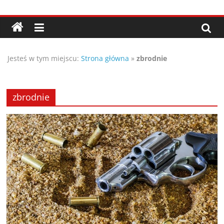
Przejdź
Porady,
do
treści
wskazówki
Jesteś w tym miejscu:
Strona główna
»
zbrodnie
oraz
ciekawe
zbrodnie
rady
–
poznaj
te