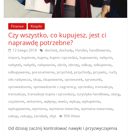
poradniki.
Porady
–
Finanse
Książki
Czy wszystko, co kupujesz, jest ci
praktyczne
porady
naprawdę potrzebne?
i
,
,
,
,
12 lutego 2018
dochód
dochody
Handel
handlowanie
wskazówki
,
,
,
,
,
,
import
kupienie
kupno
kupno i sprzedaż
kupowanie
nabycie
–
,
,
,
,
,
,
,
nabytek
nabytki
nabywanie
obrót
obroty
odkup
odkupienie
poradniki
,
,
,
,
,
,
odkupywanie
porozumienie
przychód
przychody
przywóz
ruch
na
,
,
,
,
,
siła nabywcza
skup
skupowanie
sprawunek
sprawunki
każdy
,
,
,
,
sprowadzanie
sprowadzanie z zagranicy
sprzedaż
transakcja
temat
,
,
,
,
transakcje
transakcje kupna i sprzedaży
turystyka handlowa
utarg
,
,
,
,
,
,
uzyskanie
wolumen
wpływy
wwóz
wykup
wykupienie
,
,
,
,
wykupywanie
wymiana
wymiana towarów
wymiana towarowa
,
,
,
zakup
zakupy
zarobek
zbyt
956 Views
Od dzisiaj zacznij kontrolować nawyki i przyzwyczajenia