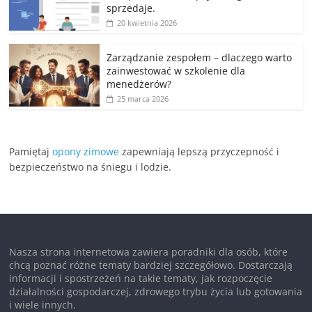
sprzedaje.
20 kwietnia 2026
Zarządzanie zespołem – dlaczego warto
zainwestować w szkolenie dla
menedżerów?
25 marca 2026
Pamiętaj
opony zimowe
zapewniają lepszą przyczepność i
bezpieczeństwo na śniegu i lodzie.
Nasza strona internetowa zawiera poradniki dla osób, które
chcą poznać różne tematy bardziej szczegółowo. Dostarczają
informacji i spostrzeżeń na takie tematy, jak rozpoczęcie
działalności gospodarczej, zdrowego trybu życia lub gotowania
i wiele innych.