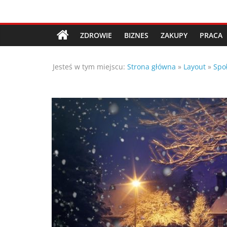
Przejdź
Porady,
do
treści
ZDROWIE
BIZNES
ZAKUPY
PRACA
wskazówki
Jesteś w tym miejscu:
Strona główna
»
Layout
»
Spo
oraz
ciekawe
rady
–
poznaj
te