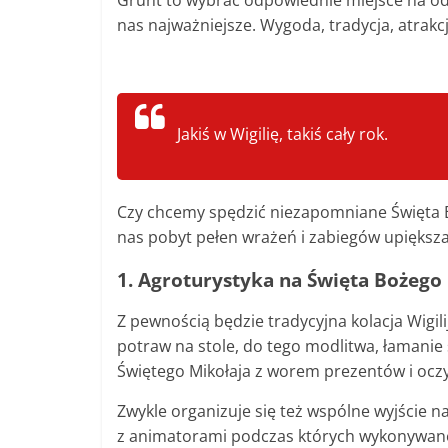
Grunt to wybrać odpowiednie miejsce na odp
nas najważniejsze. Wygoda, tradycja, atrak
Jakiś w Wigilię, takiś cały rok.
Czy chcemy spędzić niezapomniane Święta Bo
nas pobyt pełen wrażeń i zabiegów upiększa
1. Agroturystyka na Święta Bożego
Z pewnością będzie tradycyjna kolacja Wigili
potraw na stole, do tego modlitwa, łamanie 
Świętego Mikołaja z worem prezentów i oczyw
Zwykle organizuje się też wspólne wyjście n
z animatorami podczas których wykonywane 