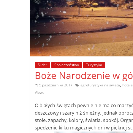
poradniki.
Porady
–
praktyczne
porady
i
wskazówki
Slider
Społeczeństwo
Turystyka
–
Boże Narodzenie w gó
poradniki
na
,
5 października 2017
agroturystyka na święta
hotele
każdy
Views
temat
O białych świętach pewnie nie ma co marzyć
deszczowy i
szary niż śnieżny. Jednak opróc
stole, zapachy, kolory, światła, spokój.
Organ
spędzenie kilku magicznych dni w pięknej sc