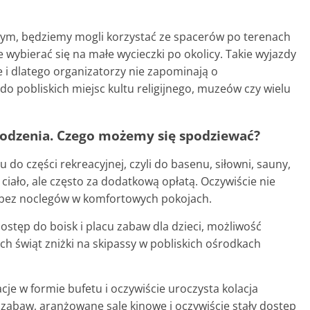
nym, będziemy mogli korzystać ze spacerów po terenach
że wybierać się na małe wycieczki po okolicy. Takie wyjazdy
 i dlatego organizatorzy nie zapominają o
 pobliskich miejsc kultu religijnego, muzeów czy wielu
rodzenia. Czego możemy się spodziewać?
o części rekreacyjnej, czyli do basenu, siłowni, sauny,
 ciało, ale często za dodatkową opłatą. Oczywiście nie
bez noclegów w komfortowych pokojach.
ostęp do boisk i placu zabaw dla dzieci, możliwość
h świąt zniżki na skipassy w pobliskich ośrodkach
je w formie bufetu i oczywiście uroczysta kolacja
e zabaw, aranżowane sale kinowe i oczywiście stały dostęp