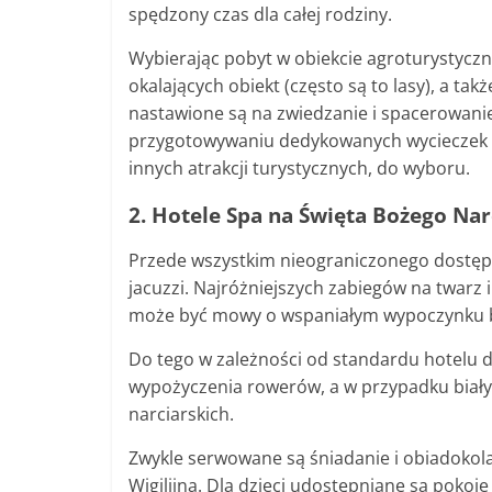
spędzony czas dla całej rodziny.
Wybierając pobyt w obiekcie agroturystycz
okalających obiekt (
często są to lasy), a tak
nastawione są na zwiedzanie i spacerowanie
przygotowywaniu dedykowanych wycieczek do
innych atrakcji turystycznych, do wyboru.
2. Hotele Spa na Święta Bożego Na
Przede wszystkim nieograniczonego dostępu d
jacuzzi. Najróżniejszych zabiegów na twarz i
może być mowy o wspaniałym wypoczynku 
Do tego w zależności od standardu hotelu d
wypożyczenia rowerów, a w przypadku białyc
narciarskich.
Zwykle serwowane są śniadanie i obiadokolac
Wigilijna. Dla dzieci udostępniane są pokoj