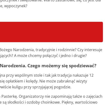
oczynek i świętowanie. Warto zastanowić się, co jest dla
cje, wypoczynek?
żego Narodzenia, tradycyjnie i rodzinnie? Czy interesuje
jących? A może chcemy połączyć i jedno i drugie?
 Narodzenia. Czego możemy się spodziewać?
jna przy wspólnym stole i tak jak tradycja nakazuje 12
się opłatkiem i kolędy. Nie może zabraknąć wizyty
iście kuligu przy sprzyjającej pogodzie.
a Pasterkę. Organizatorzy nie zapominają także o zajęciach
są słodkości i ozdoby choinkowe. Piękny, wartościowo