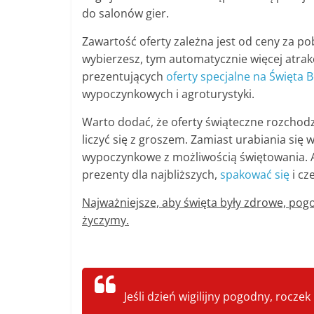
do salonów gier.
Zawartość oferty zależna jest od ceny za po
wybierzesz, tym automatycznie więcej atrakc
prezentujących
oferty specjalne na Święta
wypoczynkowych i agroturystyki.
Warto dodać, że oferty świąteczne rozchodzą
liczyć się z groszem. Zamiast urabiania się 
wypoczynkowe z możliwością świętowania. 
prezenty dla najbliższych,
spakować się
i cz
Najważniejsze, aby święta były zdrowe, pog
życzymy.
Jeśli dzień wigilijny pogodny, rocze