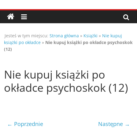
Przejdź
Porady,
do
treści
wskazówki
Jesteś w tym miejscu:
Strona główna
»
Książki
»
Nie kupuj
oraz
książki po okładce
»
Nie kupuj książki po okładce psychoskok
(12)
ciekawe
Nie kupuj książki po
rady
okładce psychoskok (12)
–
poznaj
te
← Poprzednie
Następne →