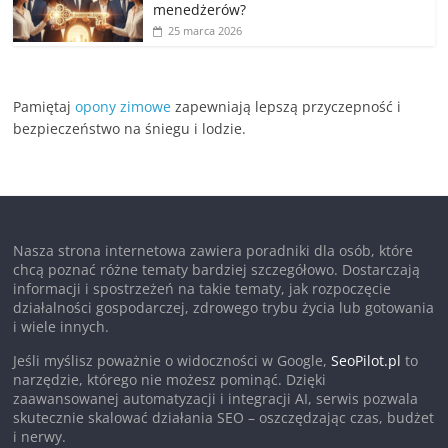
menedżerów?
25 marca 2026
Pamiętaj
opony zimowe
zapewniają lepszą przyczepność i
bezpieczeństwo na śniegu i lodzie.
Nasza strona internetowa zawiera poradniki dla osób, które
chcą poznać różne tematy bardziej szczegółowo. Dostarczają
informacji i spostrzeżeń na takie tematy, jak rozpoczęcie
działalności gospodarczej, zdrowego trybu życia lub gotowania
i wiele innych.
Jeśli myślisz poważnie o widoczności w Google,
SeoPilot.pl
to
narzędzie, którego nie możesz pominąć. Dzięki
zaawansowanej automatyzacji i integracji AI, serwis pozwala
skutecznie skalować działania SEO – oszczędzając czas, budżet
i nerwy.