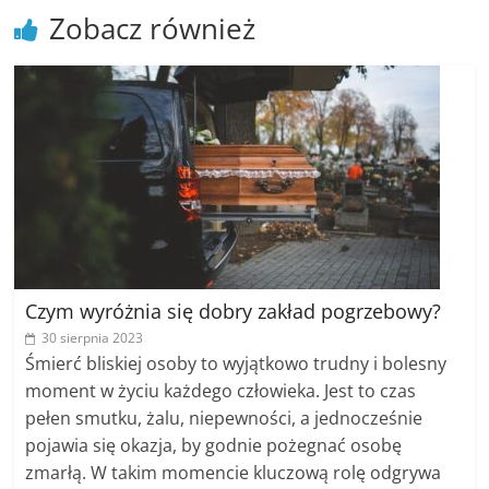
poradniki.
Zobacz również
Porady
–
praktyczne
porady
i
wskazówki
–
poradniki
na
każdy
Czym wyróżnia się dobry zakład pogrzebowy?
temat
30 sierpnia 2023
Śmierć bliskiej osoby to wyjątkowo trudny i bolesny
moment w życiu każdego człowieka. Jest to czas
pełen smutku, żalu, niepewności, a jednocześnie
pojawia się okazja, by godnie pożegnać osobę
zmarłą. W takim momencie kluczową rolę odgrywa