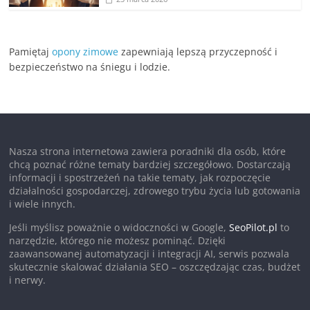
Pamiętaj
opony zimowe
zapewniają lepszą przyczepność i
bezpieczeństwo na śniegu i lodzie.
Nasza strona internetowa zawiera poradniki dla osób, które
chcą poznać różne tematy bardziej szczegółowo. Dostarczają
informacji i spostrzeżeń na takie tematy, jak rozpoczęcie
działalności gospodarczej, zdrowego trybu życia lub gotowania
i wiele innych.
Jeśli myślisz poważnie o widoczności w Google,
SeoPilot.pl
to
narzędzie, którego nie możesz pominąć. Dzięki
zaawansowanej automatyzacji i integracji AI, serwis pozwala
skutecznie skalować działania SEO – oszczędzając czas, budżet
i nerwy.