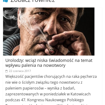
poradniki.
Porady
–
praktyczne
porady
i
wskazówki
–
poradniki
Urolodzy: wciąż niska świadomość na temat
na
wpływu palenia na nowotwory
każdy
22 czerwca 2017
temat
Większość pacjentów chorujących na raka pęcherza
nie wie o ścisłym związku tego nowotworu z
paleniem papierosów – wynika z badań,
zaprezentowanych w poniedziałek w Katowicach
podczas 47. Kongresu Naukowego Polskiego