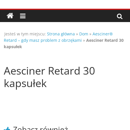
Przejdź
Porady,
do
treści
wskazówki
Jesteś w tym miejscu:
Strona główna
»
Dom
»
Aesciner®
oraz
Retard – gdy masz problem z obrzękami
»
Aesciner Retard 30
kapsułek
ciekawe
Aesciner Retard 30
rady
kapsułek
–
poznaj
te
Zobacz również