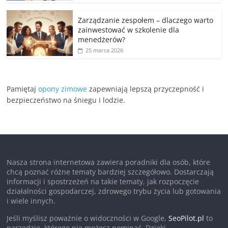
Zarządzanie zespołem – dlaczego warto
zainwestować w szkolenie dla
menedżerów?
25 marca 2026
Pamiętaj
opony zimowe
zapewniają lepszą przyczepność i
bezpieczeństwo na śniegu i lodzie.
Nasza strona internetowa zawiera poradniki dla osób, które
chcą poznać różne tematy bardziej szczegółowo. Dostarczają
informacji i spostrzeżeń na takie tematy, jak rozpoczęcie
działalności gospodarczej, zdrowego trybu życia lub gotowania
i wiele innych.
Jeśli myślisz poważnie o widoczności w Google,
SeoPilot.pl
to
narzędzie, którego nie możesz pominąć. Dzięki