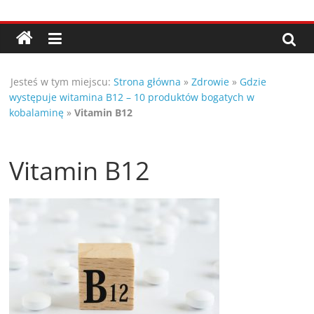
Przejdź
Porady,
do
treści
wskazówki
Jesteś w tym miejscu:
Strona główna
»
Zdrowie
»
Gdzie
oraz
występuje witamina B12 – 10 produktów bogatych w
kobalaminę
»
Vitamin B12
ciekawe
Vitamin B12
rady
–
poznaj
te