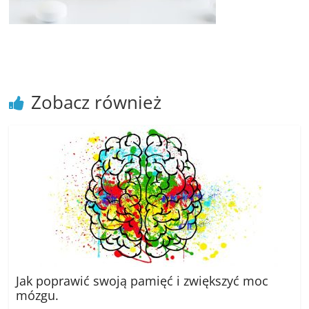
poradniki.
Porady
–
praktyczne
porady
Zobacz również
i
wskazówki
–
poradniki
na
każdy
temat
Jak poprawić swoją pamięć i zwiększyć moc
mózgu.