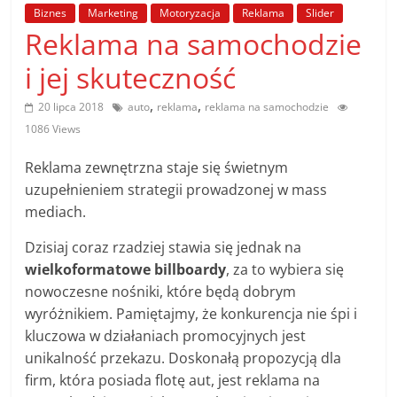
poradniki.
Biznes
Marketing
Motoryzacja
Reklama
Slider
Reklama na samochodzie
Porady
i jej skuteczność
–
praktyczne
,
,
20 lipca 2018
auto
reklama
reklama na samochodzie
porady
1086 Views
i
wskazówki
Reklama zewnętrzna staje się świetnym
–
uzupełnieniem strategii prowadzonej w mass
poradniki
mediach.
na
Dzisiaj coraz rzadziej stawia się jednak na
każdy
wielkoformatowe billboardy
, za to wybiera się
temat
nowoczesne nośniki, które będą dobrym
wyróżnikiem. Pamiętajmy, że konkurencja nie śpi i
kluczowa w działaniach promocyjnych jest
unikalność przekazu. Doskonałą propozycją dla
firm, która posiada flotę aut, jest reklama na