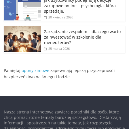
Jak użytkownicy podejmują decyzje
zakupowe online – psychologia, która
sprzedaje.
20 kwietnia 2026
Zarządzanie zespołem – dlaczego warto
zainwestować w szkolenie dla
menedżerów?
25 marca 2026
Pamiętaj
opony zimowe
zapewniają lepszą przyczepność i
bezpieczeństwo na śniegu i lodzie.
Nasza strona internetowa zawiera poradniki dla osób, które
chcą poznać różne tematy bardziej szczegółowo. Dostarczają
informacji i spostrzeżeń na takie tematy, jak rozpoczęcie
działalności gospodarczej, zdrowego trybu życia lub gotowania