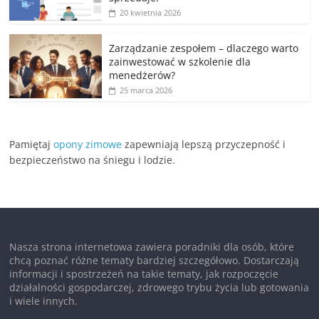
20 kwietnia 2026
Zarządzanie zespołem – dlaczego warto
zainwestować w szkolenie dla
menedżerów?
25 marca 2026
Pamiętaj
opony zimowe
zapewniają lepszą przyczepność i
bezpieczeństwo na śniegu i lodzie.
Nasza strona internetowa zawiera poradniki dla osób, które
chcą poznać różne tematy bardziej szczegółowo. Dostarczają
informacji i spostrzeżeń na takie tematy, jak rozpoczęcie
działalności gospodarczej, zdrowego trybu życia lub gotowania
i wiele innych.