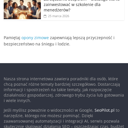
zainwestować w szkolenie dla
menedżerów?
25 marca 2026
Pamiętaj
opony zimowe
zapewniają lepszą przyczepność i
bezpieczeństwo na śniegu i lodzie.
Nasza strona internetowa zawiera poradniki dla osób, które
chcą poznać różne tematy bardziej szczegółowo. Dostarczają
informacji i spostrzeżeń na takie tematy, jak rozpoczęcie
działalności gospodarczej, zdrowego trybu życia lub gotowania
i wiele innych.
Jeśli myślisz poważnie o widoczności w Google,
SeoPilot.pl
to
narzędzie, którego nie możesz pominąć. Dzięki
zaawansowanej automatyzacji i integracji AI, serwis pozwala
skutecznie skalować działania SEO – oszczędzając czas, budżet