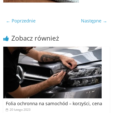
poradniki.
Porady
← Poprzednie
Następne →
–
praktyczne
porady
Zobacz również
i
wskazówki
–
poradniki
na
każdy
temat
Folia ochronna na samochód – korzyści, cena
20 lutego 2023