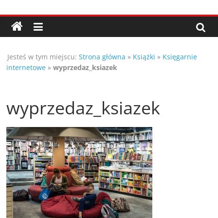
Przejdź
Porady,
do
treści
wskazówki
Jesteś w tym miejscu:
Strona główna
»
Książki
»
Księgarnie
oraz
internetowe
»
wyprzedaz_ksiazek
ciekawe
wyprzedaz_ksiazek
rady
–
poznaj
te