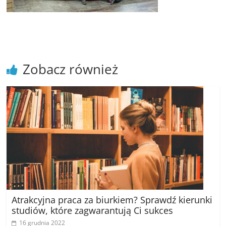
poradniki.
Porady
–
praktyczne
Zobacz również
porady
i
wskazówki
–
poradniki
na
każdy
temat
Atrakcyjna praca za biurkiem? Sprawdź kierunki
studiów, które zagwarantują Ci sukces
16 grudnia 2022