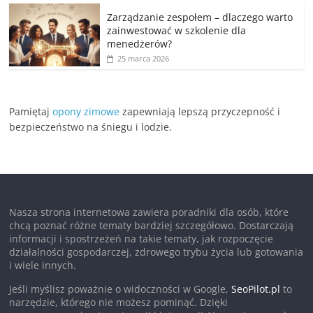
Zarządzanie zespołem – dlaczego warto
zainwestować w szkolenie dla
menedżerów?
25 marca 2026
Pamiętaj
opony zimowe
zapewniają lepszą przyczepność i
bezpieczeństwo na śniegu i lodzie.
Nasza strona internetowa zawiera poradniki dla osób, które
chcą poznać różne tematy bardziej szczegółowo. Dostarczają
informacji i spostrzeżeń na takie tematy, jak rozpoczęcie
działalności gospodarczej, zdrowego trybu życia lub gotowania
i wiele innych.
Jeśli myślisz poważnie o widoczności w Google,
SeoPilot.pl
to
narzędzie, którego nie możesz pominąć. Dzięki