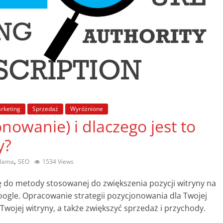
rketing
Sprzedaż
Wyróżnione
onowanie) i dlaczego jest to
y?
,
klama
SEO
1534 Views
ę do metody stosowanej do zwiększenia pozycji witryny na
ogle. Opracowanie strategii pozycjonowania dla Twojej
wojej witryny, a także zwiększyć sprzedaż i przychody.