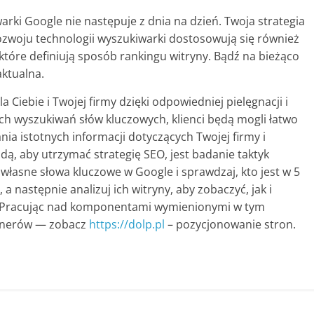
rki Google nie następuje z dnia na dzień. Twoja strategia
zwoju technologii wyszukiwarki dostosowują się również
które definiują sposób rankingu witryny. Bądź na bieżąco
aktualna.
 Ciebie i Twojej firmy dzięki odpowiedniej pielęgnacji i
h wyszukiwań słów kluczowych, klienci będą mogli łatwo
nia istotnych informacji dotyczących Twojej firmy i
ą, aby utrzymać strategię SEO, jest badanie taktyk
łasne słowa kluczowe w Google i sprawdzaj, kto jest w 5
 następnie analizuj ich witryny, aby zobaczyć, jak i
. Pracując nad komponentami wymienionymi w tym
rtnerów — zobacz
https://dolp.pl
– pozycjonowanie stron.