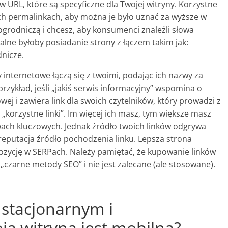
w URL, które są specyficzne dla Twojej witryny. Korzystne
ch permalinkach, aby można je było uznać za wyższe w
 ogrodniczą i chcesz, aby konsumenci znaleźli słowa
lne byłoby posiadanie strony z łączem takim jak:
nicze.
y internetowe łączą się z twoimi, podając ich nazwy za
zykład, jeśli „jakiś serwis informacyjny” wspomina o
owej i zawiera link dla swoich czytelników, który prowadzi z
 „korzystne linki”. Im więcej ich masz, tym większe masz
wach kluczowych. Jednak źródło twoich linków odgrywa
reputacja źródło pochodzenia linku. Lepsza strona
pozycję w SERPach. Należy pamiętać, że kupowanie linków
„czarne metody SEO” i nie jest zalecane (ale stosowane).
stacjonarnym i
a witryna jest mobilna?