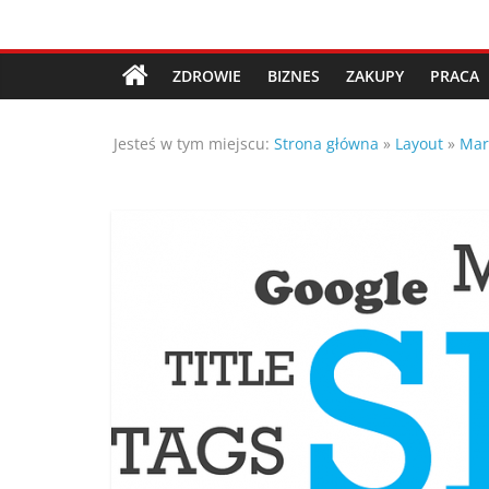
Przejdź
Porady,
do
treści
ZDROWIE
BIZNES
ZAKUPY
PRACA
wskazówki
Jesteś w tym miejscu:
Strona główna
»
Layout
»
Mar
oraz
ciekawe
rady
–
poznaj
te