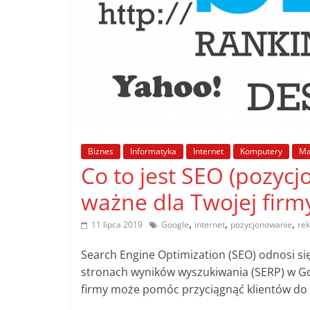
poradniki.
Porady
–
praktyczne
porady
i
wskazówki
Biznes
Informatyka
Internet
Komputery
Ma
–
Co to jest SEO (pozycj
poradniki
na
ważne dla Twojej firm
każdy
temat
,
,
,
11 lipca 2019
Google
internet
pozycjonowanie
re
Search Engine Optimization (SEO) odnosi si
stronach wyników wyszukiwania (SERP) w Go
firmy może pomóc przyciągnąć klientów do T