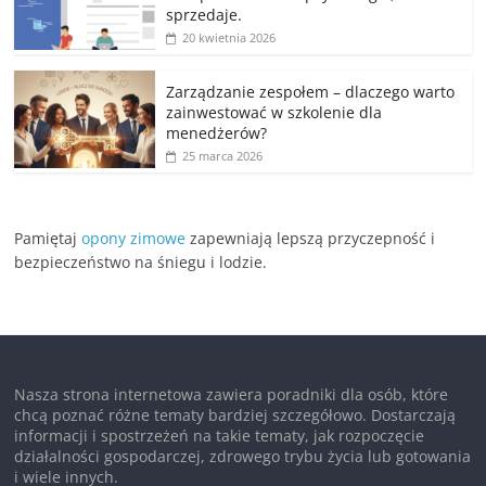
sprzedaje.
20 kwietnia 2026
Zarządzanie zespołem – dlaczego warto
zainwestować w szkolenie dla
menedżerów?
25 marca 2026
Pamiętaj
opony zimowe
zapewniają lepszą przyczepność i
bezpieczeństwo na śniegu i lodzie.
Nasza strona internetowa zawiera poradniki dla osób, które
chcą poznać różne tematy bardziej szczegółowo. Dostarczają
informacji i spostrzeżeń na takie tematy, jak rozpoczęcie
działalności gospodarczej, zdrowego trybu życia lub gotowania
i wiele innych.