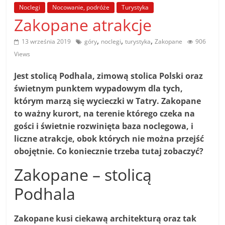
poradniki.
Noclegi
Nocowanie, podróże
Turystyka
Zakopane atrakcje
Porady
,
,
,
13 września 2019
góry
noclegi
turystyka
Zakopane
906
–
Views
praktyczne
porady
Jest stolicą Podhala, zimową stolica Polski oraz
i
świetnym punktem wypadowym dla tych,
wskazówki
którym marzą się wycieczki w Tatry. Zakopane
–
to ważny kurort, na terenie którego czeka na
poradniki
gości i świetnie rozwinięta baza noclegowa, i
na
liczne atrakcje, obok których nie można przejść
każdy
obojętnie. Co koniecznie trzeba tutaj zobaczyć?
temat
Zakopane – stolicą
Podhala
Zakopane kusi ciekawą architekturą oraz tak