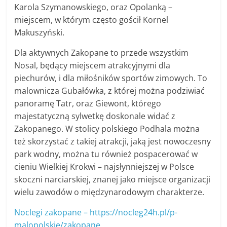
Karola Szymanowskiego, oraz Opolanką –
miejscem, w którym często gościł Kornel
Makuszyński.
Dla aktywnych Zakopane to przede wszystkim
Nosal, będący miejscem atrakcyjnymi dla
piechurów, i dla miłośników sportów zimowych. To
malownicza Gubałówka, z której można podziwiać
panoramę Tatr, oraz Giewont, którego
majestatyczną sylwetkę doskonale widać z
Zakopanego. W stolicy polskiego Podhala można
też skorzystać z takiej atrakcji, jaką jest nowoczesny
park wodny, można tu również pospacerować w
cieniu Wielkiej Krokwi – najsłynniejszej w Polsce
skoczni narciarskiej, znanej jako miejsce organizacji
wielu zawodów o międzynarodowym charakterze.
Noclegi zakopane – https://nocleg24h.pl/p-
malopolskie/zakopane