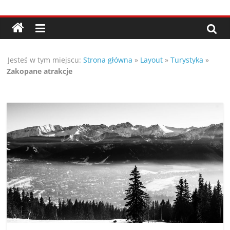
Przejdź
Porady,
do
treści
wskazówki
Jesteś w tym miejscu:
Strona główna
»
Layout
»
Turystyka
»
oraz
Zakopane atrakcje
ciekawe
rady
–
poznaj
te