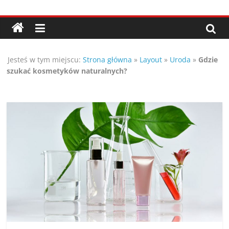
Przejdź
Porady,
do
treści
wskazówki
Jesteś w tym miejscu:
Strona główna
»
Layout
»
Uroda
»
Gdzie
oraz
szukać kosmetyków naturalnych?
ciekawe
rady
–
poznaj
te