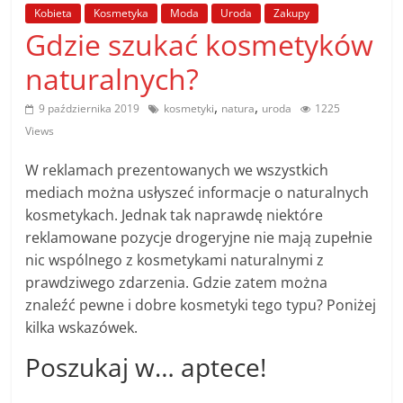
poradniki.
Kobieta
Kosmetyka
Moda
Uroda
Zakupy
Gdzie szukać kosmetyków
Porady
naturalnych?
–
praktyczne
,
,
9 października 2019
kosmetyki
natura
uroda
1225
porady
Views
i
wskazówki
W reklamach prezentowanych we wszystkich
–
mediach można usłyszeć informacje o naturalnych
poradniki
kosmetykach. Jednak tak naprawdę niektóre
na
reklamowane pozycje drogeryjne nie mają zupełnie
każdy
nic wspólnego z kosmetykami naturalnymi z
temat
prawdziwego zdarzenia. Gdzie zatem można
znaleźć pewne i dobre kosmetyki tego typu? Poniżej
kilka wskazówek.
Poszukaj w… aptece!