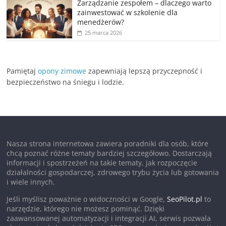
Zarządzanie zespołem – dlaczego warto
zainwestować w szkolenie dla
menedżerów?
25 marca 2026
Pamiętaj
opony zimowe
zapewniają lepszą przyczepność i
bezpieczeństwo na śniegu i lodzie.
Nasza strona internetowa zawiera poradniki dla osób, które
chcą poznać różne tematy bardziej szczegółowo. Dostarczają
informacji i spostrzeżeń na takie tematy, jak rozpoczęcie
działalności gospodarczej, zdrowego trybu życia lub gotowania
i wiele innych.
Jeśli myślisz poważnie o widoczności w Google,
SeoPilot.pl
to
narzędzie, którego nie możesz pominąć. Dzięki
zaawansowanej automatyzacji i integracji AI, serwis pozwala