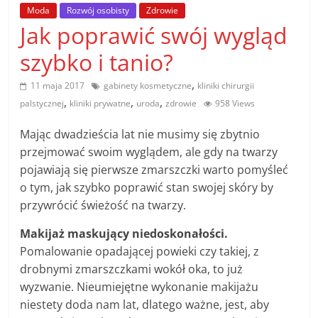
poradniki.
Moda
Rozwój osobisty
Zdrowie
Jak poprawić swój wygląd
Porady
szybko i tanio?
–
praktyczne
,
11 maja 2017
gabinety kosmetyczne
kliniki chirurgii
porady
,
,
,
palstycznej
kliniki prywatne
uroda
zdrowie
958 Views
i
wskazówki
Mając dwadzieścia lat nie musimy się zbytnio
–
przejmować swoim wyglądem, ale gdy na twarzy
poradniki
pojawiają się pierwsze zmarszczki warto pomyśleć
na
o tym, jak szybko poprawić stan swojej skóry by
każdy
przywrócić świeżość na twarzy.
temat
Makijaż maskujący niedoskonałości.
Pomalowanie opadającej powieki czy takiej, z
drobnymi zmarszczkami wokół oka, to już
wyzwanie. Nieumiejętne wykonanie makijażu
niestety doda nam lat, dlatego ważne, jest, aby