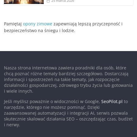
25 marca 2026
Pamiętaj
opony zimowe
zapewniają lepszą przyczepność i
bezpieczeństwo na śniegu i lodzie.
Nasza strona internetowa zawiera poradniki dla osób, które
chcą poznać różne tematy bardziej szczegółowo. Dostarczają
informacji i spostrzeżeń na takie tematy, jak rozpoczęcie
działalności gospodarczej, zdrowego trybu życia lub gotowania
i wiele innych.
Jeśli myślisz poważnie o widoczności w Google,
SeoPilot.pl
to
narzędzie, którego nie możesz pominąć. Dzięki
zaawansowanej automatyzacji i integracji AI, serwis pozwala
skutecznie skalować działania SEO – oszczędzając czas, budżet
i nerwy.