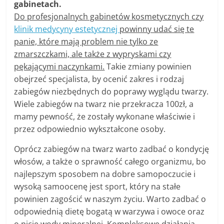
gabinetach.
Do profesjonalnych gabinetów kosmetycznych czy
klinik medycyny estetycznej
powinny udać się te
panie, które mają problem nie tylko ze
zmarszczkami, ale także z wypryskami czy
pękającymi naczynkami.
Takie zmiany powinien
obejrzeć specjalista, by ocenić zakres i rodzaj
zabiegów niezbędnych do poprawy wyglądu twarzy.
Wiele zabiegów na twarz nie przekracza 100zł, a
mamy pewność, że zostały wykonane właściwie i
przez odpowiednio wykształcone osoby.
Oprócz zabiegów na twarz warto zadbać o kondycję
włosów, a także o sprawność całego organizmu, bo
najlepszym sposobem na dobre samopoczucie i
wysoką samoocenę jest sport, który na stałe
powinien zagościć w naszym życiu. Warto zadbać o
odpowiednią dietę bogatą w warzywa i owoce oraz
o picie wody mineralnej. Kompleksowe działania