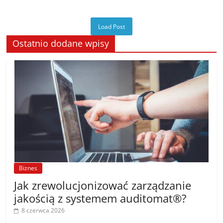
Load Post
Ostatnio dodane wpisy
Biznes
Jak zrewolucjonizować zarządzanie
jakością z systemem auditomat®?
8 czerwca 2026