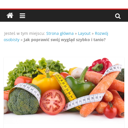
Przejdź
Porady,
do
treści
wskazówki
Jesteś w tym miejscu:
Strona główna
»
Layout
»
Rozwój
oraz
osobisty
»
Jak poprawić swój wygląd szybko i tanio?
ciekawe
rady
–
poznaj
te