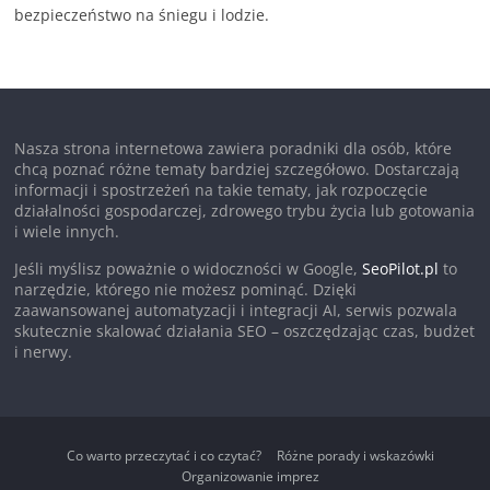
bezpieczeństwo na śniegu i lodzie.
Nasza strona internetowa zawiera poradniki dla osób, które
chcą poznać różne tematy bardziej szczegółowo. Dostarczają
informacji i spostrzeżeń na takie tematy, jak rozpoczęcie
działalności gospodarczej, zdrowego trybu życia lub gotowania
i wiele innych.
Jeśli myślisz poważnie o widoczności w Google,
SeoPilot.pl
to
narzędzie, którego nie możesz pominąć. Dzięki
zaawansowanej automatyzacji i integracji AI, serwis pozwala
skutecznie skalować działania SEO – oszczędzając czas, budżet
i nerwy.
Co warto przeczytać i co czytać?
Różne porady i wskazówki
Organizowanie imprez