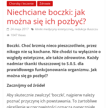
poradniki.
Choroby i leczenie
Zdrowie
Niechciane boczki: jak
Porady
można się ich pozbyć?
–
praktyczne
,
24 maja 2017
kliniki medycyny estetycznej
redukcja tłuszczu
porady
1047 Views
i
wskazówki
Boczki. Choć brzmią nieco pieszczotliwie, przez
–
nikogo nie są kochane. Nie chodzi tu wyłącznie o
poradniki
względy estetyczne, ale także zdrowotne. Każdy
na
nadmiar tkanki tłuszczowej to S.0.S. dla
każdy
prawidłowego funkcjonowania organizmu. Jak
temat
można się go pozbyć?
Zacznijmy od źródeł
Aby skutecznie zwalczyć ‘boczki’, najpierw należy
poznać przyczynę ich powstawania. To żartobliwe
określenie w rzeczywistości oznacza napęczniałe