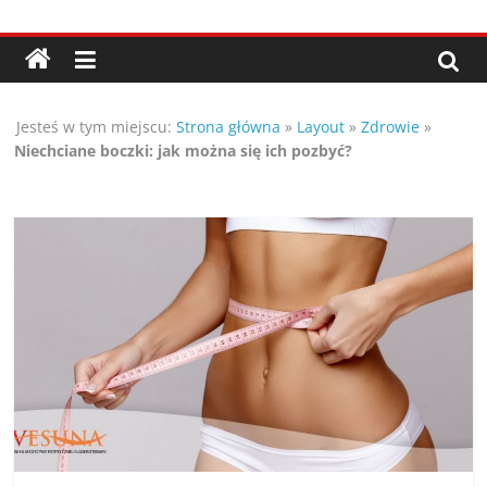
Przejdź
Porady,
do
treści
wskazówki
Jesteś w tym miejscu:
Strona główna
»
Layout
»
Zdrowie
»
oraz
Niechciane boczki: jak można się ich pozbyć?
ciekawe
rady
–
poznaj
te