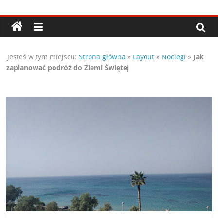
Przejdź
Porady,
do
treści
wskazówki
Jesteś w tym miejscu:
Strona główna
»
Layout
»
Noclegi
»
Jak
oraz
zaplanować podróż do Ziemi Świętej
ciekawe
rady
–
poznaj
te