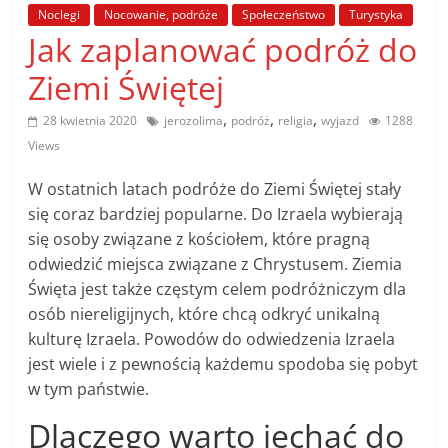
poradniki.
Noclegi
Nocowanie, podróże
Społeczeństwo
Turystyka
Jak zaplanować podróż do
Porady
Ziemi Świętej
–
praktyczne
,
,
,
28 kwietnia 2020
jerozolima
podróż
religia
wyjazd
1288
porady
Views
i
wskazówki
W ostatnich latach podróże do Ziemi Świętej stały
–
się coraz bardziej popularne. Do Izraela wybierają
poradniki
się osoby związane z kościołem, które pragną
na
odwiedzić miejsca związane z Chrystusem. Ziemia
każdy
Święta jest także częstym celem podróżniczym dla
temat
osób niereligijnych, które chcą odkryć unikalną
kulturę Izraela. Powodów do odwiedzenia Izraela
jest wiele i z pewnością każdemu spodoba się pobyt
w tym państwie.
Dlaczego warto jechać do