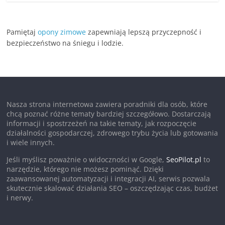
Pamiętaj
opony zimowe
zapewniają lepszą przyczepność i
bezpieczeństwo na śniegu i lodzie.
Nasza strona internetowa zawiera poradniki dla osób, które
chcą poznać różne tematy bardziej szczegółowo. Dostarczają
informacji i spostrzeżeń na takie tematy, jak rozpoczęcie
działalności gospodarczej, zdrowego trybu życia lub gotowania
i wiele innych.
Jeśli myślisz poważnie o widoczności w Google,
SeoPilot.pl
to
narzędzie, którego nie możesz pominąć. Dzięki
zaawansowanej automatyzacji i integracji AI, serwis pozwala
skutecznie skalować działania SEO – oszczędzając czas, budżet
i nerwy.