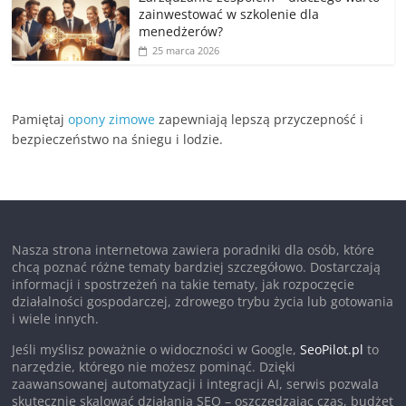
zainwestować w szkolenie dla
menedżerów?
25 marca 2026
Pamiętaj
opony zimowe
zapewniają lepszą przyczepność i
bezpieczeństwo na śniegu i lodzie.
Nasza strona internetowa zawiera poradniki dla osób, które
chcą poznać różne tematy bardziej szczegółowo. Dostarczają
informacji i spostrzeżeń na takie tematy, jak rozpoczęcie
działalności gospodarczej, zdrowego trybu życia lub gotowania
i wiele innych.
Jeśli myślisz poważnie o widoczności w Google,
SeoPilot.pl
to
narzędzie, którego nie możesz pominąć. Dzięki
zaawansowanej automatyzacji i integracji AI, serwis pozwala
skutecznie skalować działania SEO – oszczędzając czas, budżet