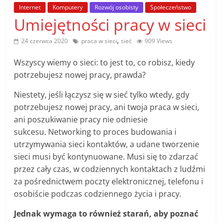
poradniki.
Internet
Komputery
Rozwój osobisty
Społeczeństwo
Umiejętności pracy w sieci
Porady
,
24 czerwca 2020
praca w sieci
sieć
909 Views
–
praktyczne
Wszyscy wiemy o sieci: to jest to, co robisz, kiedy
porady
potrzebujesz nowej pracy, prawda?
i
wskazówki
Niestety, jeśli łączysz się w sieć tylko wtedy, gdy
–
potrzebujesz nowej pracy, ani twoja praca w sieci,
poradniki
ani poszukiwanie pracy nie odniesie
na
sukcesu. Networking to proces budowania i
każdy
utrzymywania sieci kontaktów, a udane tworzenie
temat
sieci musi być kontynuowane. Musi się to zdarzać
przez cały czas, w codziennych kontaktach z ludźmi
za pośrednictwem poczty elektronicznej, telefonu i
osobiście podczas codziennego życia i pracy.
Jednak wymaga to również starań, aby poznać