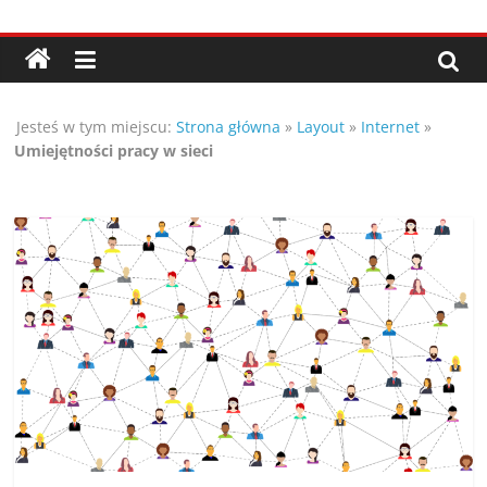
Przejdź
Porady,
do
treści
wskazówki
Jesteś w tym miejscu:
Strona główna
»
Layout
»
Internet
»
oraz
Umiejętności pracy w sieci
ciekawe
rady
–
poznaj
te