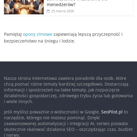
menedżerów?
25 marca 2026
Pamiętaj
opony zimowe
zapewniają lepszą przyczepność i
bezpieczeństwo na śniegu i lodzie.
Nasza strona internetowa zawiera poradniki dla osób, które
chcą poznać różne tematy bardziej szczegółowo. Dostarczają
informacji i spostrzeżeń na takie tematy, jak rozpoczęcie
działalności gospodarczej, zdrowego trybu życia lub gotowania
i wiele innych.
Jeśli myślisz poważnie o widoczności w Google,
SeoPilot.pl
to
narzędzie, którego nie możesz pominąć. Dzięki
zaawansowanej automatyzacji i integracji AI, serwis pozwala
skutecznie skalować działania SEO – oszczędzając czas, budżet
i nerwy.