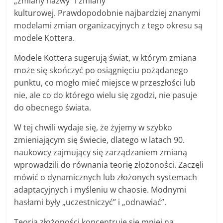
„zmiany nazwy” i zmiany
kulturowej. Prawdopodobnie najbardziej znanymi
modelami zmian organizacyjnych z tego okresu są
modele Kottera.
Modele Kottera sugerują świat, w którym zmiana
może się skończyć po osiągnięciu pożądanego
punktu, co mogło mieć miejsce w przeszłości lub
nie, ale co do którego wielu się zgodzi, nie pasuje
do obecnego świata.
W tej chwili wydaje się, że żyjemy w szybko
zmieniającym się świecie, dlatego w latach 90.
naukowcy zajmujący się zarządzaniem zmianą
wprowadzili do równania teorię złożoności. Zaczęli
mówić o dynamicznych lub złożonych systemach
adaptacyjnych i myśleniu w chaosie. Modnymi
hasłami były „uczestniczyć” i „odnawiać”.
Teoria złożoności koncentruje się mniej na