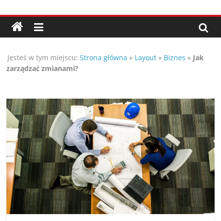
Przejdź
Porady,
do
treści
wskazówki
Jesteś w tym miejscu:
Strona główna
»
Layout
»
Biznes
»
Jak
oraz
zarządzać zmianami?
ciekawe
rady
–
poznaj
te