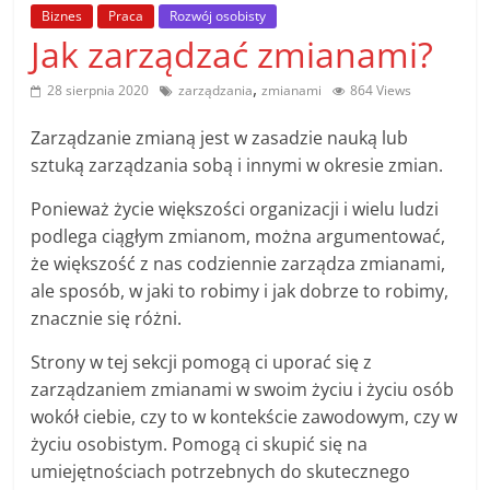
poradniki.
Biznes
Praca
Rozwój osobisty
Jak zarządzać zmianami?
Porady
,
28 sierpnia 2020
zarządzania
zmianami
864 Views
–
praktyczne
Zarządzanie zmianą jest w zasadzie nauką lub
porady
sztuką zarządzania sobą i innymi w okresie zmian.
i
wskazówki
Ponieważ życie większości organizacji i wielu ludzi
–
podlega ciągłym zmianom, można argumentować,
poradniki
że większość z nas codziennie zarządza zmianami,
na
ale sposób, w jaki to robimy i jak dobrze to robimy,
każdy
znacznie się różni.
temat
Strony w tej sekcji pomogą ci uporać się z
zarządzaniem zmianami w swoim życiu i życiu osób
wokół ciebie, czy to w kontekście zawodowym, czy w
życiu osobistym. Pomogą ci skupić się na
umiejętnościach potrzebnych do skutecznego