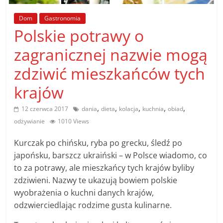
poradniki.
Dom
Gastronomia
Polskie potrawy o
Porady
–
zagranicznej nazwie mogą
praktyczne
zdziwić mieszkańców tych
porady
i
krajów
wskazówki
–
,
,
,
,
,
12 czerwca 2017
dania
dieta
kolacja
kuchnia
obiad
poradniki
odżywianie
1010 Views
na
każdy
Kurczak po chińsku, ryba po grecku, śledź po
temat
japońsku, barszcz ukraiński – w Polsce wiadomo, co
to za potrawy, ale mieszkańcy tych krajów byliby
zdziwieni. Nazwy te ukazują bowiem polskie
wyobrażenia o kuchni danych krajów,
odzwierciedlając rodzime gusta kulinarne.