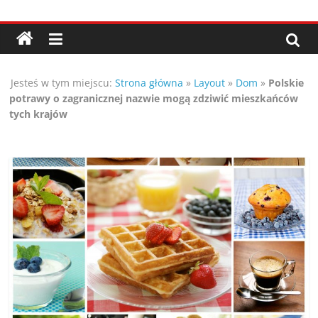
Przejdź
Porady,
do
treści
wskazówki
Jesteś w tym miejscu:
Strona główna
»
Layout
»
Dom
»
Polskie
oraz
potrawy o zagranicznej nazwie mogą zdziwić mieszkańców
tych krajów
ciekawe
rady
–
poznaj
te