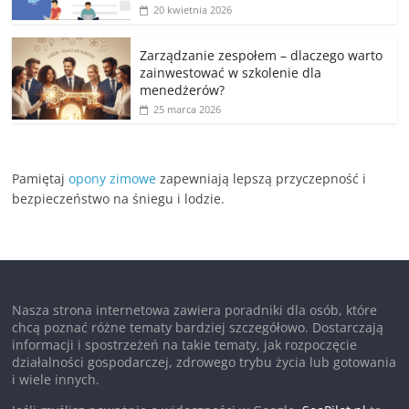
20 kwietnia 2026
Zarządzanie zespołem – dlaczego warto
zainwestować w szkolenie dla
menedżerów?
25 marca 2026
Pamiętaj
opony zimowe
zapewniają lepszą przyczepność i
bezpieczeństwo na śniegu i lodzie.
Nasza strona internetowa zawiera poradniki dla osób, które
chcą poznać różne tematy bardziej szczegółowo. Dostarczają
informacji i spostrzeżeń na takie tematy, jak rozpoczęcie
działalności gospodarczej, zdrowego trybu życia lub gotowania
i wiele innych.