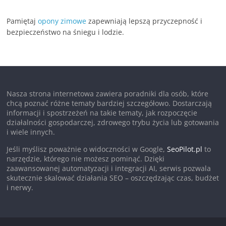
Pamiętaj
opony zimowe
zapewniają lepszą przyczepność i
bezpieczeństwo na śniegu i lodzie.
Nasza strona internetowa zawiera poradniki dla osób, które
chcą poznać różne tematy bardziej szczegółowo. Dostarczają
informacji i spostrzeżeń na takie tematy, jak rozpoczęcie
działalności gospodarczej, zdrowego trybu życia lub gotowania
i wiele innych.
Jeśli myślisz poważnie o widoczności w Google,
SeoPilot.pl
to
narzędzie, którego nie możesz pominąć. Dzięki
zaawansowanej automatyzacji i integracji AI, serwis pozwala
skutecznie skalować działania SEO – oszczędzając czas, budżet
i nerwy.