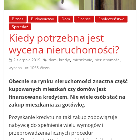
poradniki.
Biznes
Budownictwo
Dom
Finanse
Społeczeństwo
Porady
Sprzedaż
–
Kiedy potrzebna jest
praktyczne
porady
wycena nieruchomości?
i
wskazówki
,
,
,
,
2 sierpnia 2019
dom
kredyt
mieszkanie
nieruchomości
–
wycena
1068 Views
poradniki
na
Obecnie na rynku nieruchomości znaczna część
każdy
kupowanych mieszkań czy domów jest
temat
finansowana kredytem. Nie wiele osób stać na
zakup mieszkania za gotówkę.
Pozyskanie kredytu na taki zakup zobowiązuje
nabywcę do spełnienia wielu wymogów i
przeprowadzenia licznych procedur