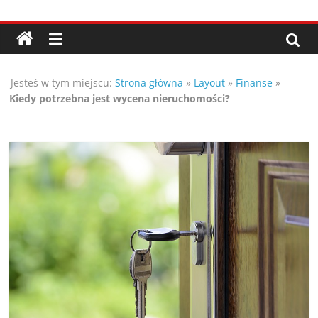
Przejdź
Porady,
do
treści
wskazówki
Jesteś w tym miejscu:
Strona główna
»
Layout
»
Finanse
»
oraz
Kiedy potrzebna jest wycena nieruchomości?
ciekawe
rady
–
poznaj
te