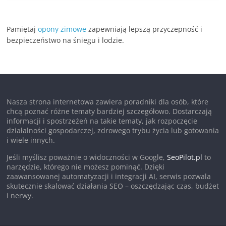
Pamiętaj
opony zimowe
zapewniają lepszą przyczepność i
bezpieczeństwo na śniegu i lodzie.
Nasza strona internetowa zawiera poradniki dla osób, które
chcą poznać różne tematy bardziej szczegółowo. Dostarczają
informacji i spostrzeżeń na takie tematy, jak rozpoczęcie
działalności gospodarczej, zdrowego trybu życia lub gotowania
i wiele innych.
Jeśli myślisz poważnie o widoczności w Google,
SeoPilot.pl
to
narzędzie, którego nie możesz pominąć. Dzięki
zaawansowanej automatyzacji i integracji AI, serwis pozwala
skutecznie skalować działania SEO – oszczędzając czas, budżet
i nerwy.