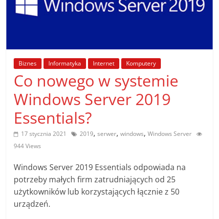
poradniki.
Porady
–
praktyczne
Biznes
Informatyka
Internet
Komputery
porady
Co nowego w systemie
i
wskazówki
Windows Server 2019
–
Essentials?
poradniki
na
,
,
,
17 stycznia 2021
2019
serwer
windows
Windows Server
każdy
944 Views
temat
Windows Server 2019 Essentials odpowiada na
potrzeby małych firm zatrudniających od 25
użytkowników lub korzystających łącznie z 50
urządzeń.