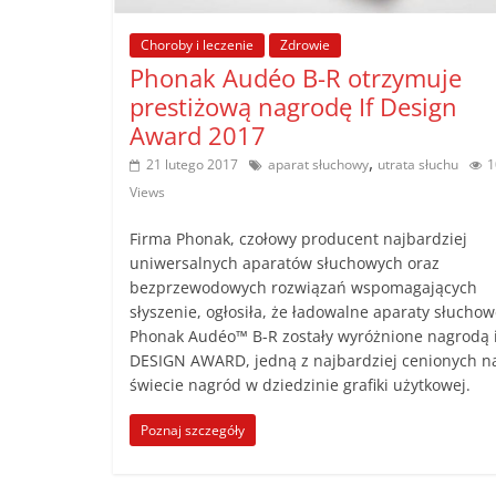
poradniki.
Choroby i leczenie
Zdrowie
Phonak Audéo B-R otrzymuje
Porady
prestiżową nagrodę If Design
–
Award 2017
praktyczne
,
porady
21 lutego 2017
aparat słuchowy
utrata słuchu
1
i
Views
wskazówki
Firma Phonak, czołowy producent najbardziej
–
uniwersalnych aparatów słuchowych oraz
poradniki
bezprzewodowych rozwiązań wspomagających
na
słyszenie, ogłosiła, że ładowalne aparaty słucho
każdy
Phonak Audéo™ B-R zostały wyróżnione nagrodą 
temat
DESIGN AWARD, jedną z najbardziej cenionych n
świecie nagród w dziedzinie grafiki użytkowej.
Poznaj szczegóły