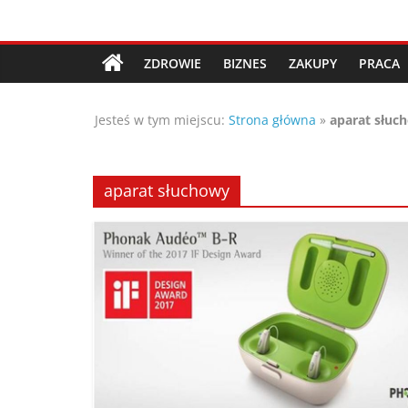
Przejdź
Porady,
do
treści
ZDROWIE
BIZNES
ZAKUPY
PRACA
wskazówki
Jesteś w tym miejscu:
Strona główna
»
aparat słuc
oraz
ciekawe
aparat słuchowy
rady
–
poznaj
te