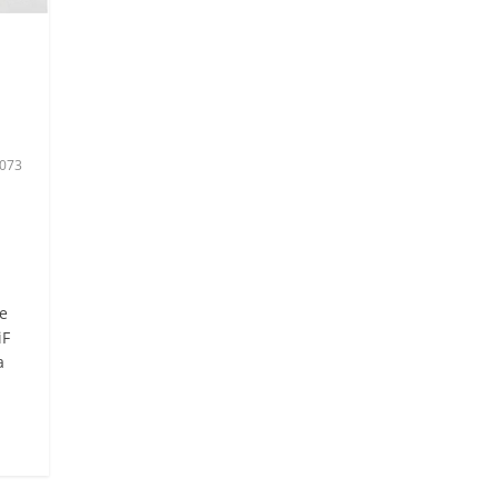
073
we
iF
a