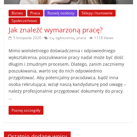
poradniki.
Biznes
Praca
Rozwój osobisty
Sklepy i hurtownie
Porady
Społeczeństwo
–
Jak znaleźć wymarzoną pracę?
praktyczne
,
,
5 listopada 2020
cv
ogłoszenia
praca
1118 Views
porady
i
Mimo wieloletniego doświadczenia i odpowiedniego
wskazówki
wykształcenia, poszukiwanie pracy nadal może być dość
długim i żmudnym procesem. Dlatego, zanim zaczniemy
–
poszukiwania, warto się do nich odpowiednio
poradniki
przygotować. Aby potencjalny pracodawca, bądź inna
na
osoba rekrutująca, wziął naszą kandydaturę pod uwagę –
każdy
należy profesjonalnie przygotować dokumenty do pracy.
temat
…
Poznaj szczegóły
Ostatnio dodane wpisy