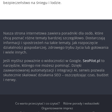
bezpieczeństwo na śniegu i lodzie.
Nasza strona internetowa zawiera poradniki dla osób, które
chcą poznać różne tematy bardziej szczegółowo. Dostarczają
informacji i spostrzeżeń na takie tematy, jak rozpoczęcie
działalności gospodarczej, zdrowego trybu życia lub gotowania
i wiele innych.
Jeśli myślisz poważnie o widoczności w Google,
SeoPilot.pl
to
narzędzie, którego nie możesz pominąć. Dzięki
zaawansowanej automatyzacji i integracji AI, serwis pozwala
skutecznie skalować działania SEO – oszczędzając czas, budżet
i nerwy.
Co warto przeczytać i co czytać?
Różne porady i wskazówki
Organizowanie imprez