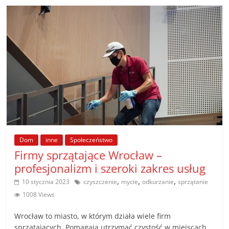
Dom
inne
Społeczeństwo
Firmy sprzątające Wrocław –
profesjonalizm i szeroki zakres usług
,
,
,
10 stycznia 2023
czyszczenie
mycie
odkurzanie
sprzątanie
1008 Views
Wrocław to miasto, w którym działa wiele firm
sprzątających. Pomagają utrzymać czystość w miejscach