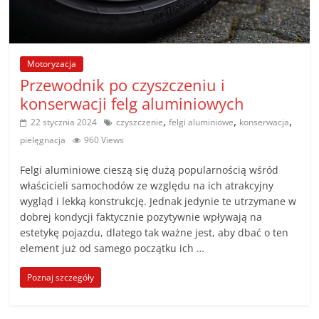
poradniki.
Porady
–
Motoryzacja
Przewodnik po czyszczeniu i
praktyczne
porady
konserwacji felg aluminiowych
i
,
,
,
22 stycznia 2024
czyszczenie
felgi aluminiowe
konserwacja
wskazówki
pielęgnacja
960 Views
–
poradniki
Felgi aluminiowe cieszą się dużą popularnością wśród
na
właścicieli samochodów ze względu na ich atrakcyjny
każdy
wygląd i lekką konstrukcję. Jednak jedynie te utrzymane w
dobrej kondycji faktycznie pozytywnie wpływają na
temat
estetykę pojazdu, dlatego tak ważne jest, aby dbać o ten
element już od samego początku ich …
Poznaj szczegóły