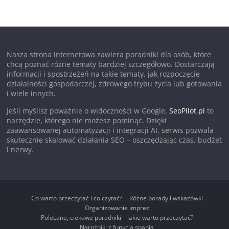
Nasza strona internetowa zawiera poradniki dla osób, które
chcą poznać różne tematy bardziej szczegółowo. Dostarczają
informacji i spostrzeżeń na takie tematy, jak rozpoczęcie
działalności gospodarczej, zdrowego trybu życia lub gotowania
i wiele innych.
Jeśli myślisz poważnie o widoczności w Google,
SeoPilot.pl
to
narzędzie, którego nie możesz pominąć. Dzięki
zaawansowanej automatyzacji i integracji AI, serwis pozwala
skutecznie skalować działania SEO – oszczędzając czas, budżet
i nerwy.
Co warto przeczytać i co czytać?
Różne porady i wskazówki
Organizowanie imprez
Polecane, ciekawe poradniki – jakie warto przeczytać?
Narożniki z funkcją spania