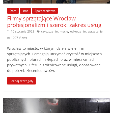
poradniki.
Dom
inne
Społeczeństwo
Porady
Firmy sprzątające Wrocław –
–
profesjonalizm i szeroki zakres usług
praktyczne
,
,
,
10 stycznia 2023
czyszczenie
mycie
odkurzanie
sprzątanie
porady
1007 Views
i
wskazówki
Wrocław to miasto, w którym działa wiele firm
–
sprzątających. Pomagają utrzymać czystość w miejscach
poradniki
publicznych, biurach, sklepach oraz w mieszkaniach
prywatnych. Oferują zróżnicowane usługi, dopasowane
na
do potrzeb zleceniodawców.
każdy
temat
Poznaj szczegóły