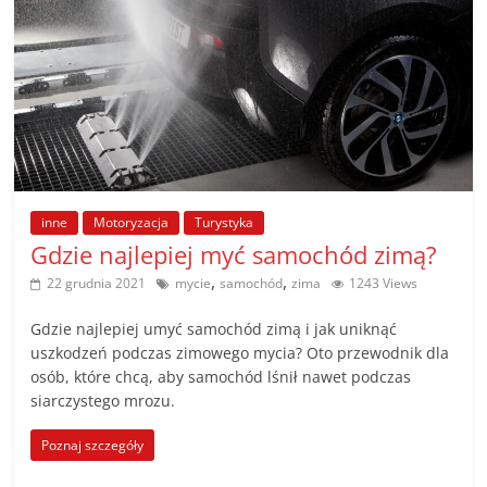
inne
Motoryzacja
Turystyka
Gdzie najlepiej myć samochód zimą?
,
,
22 grudnia 2021
mycie
samochód
zima
1243 Views
Gdzie najlepiej umyć samochód zimą i jak uniknąć
uszkodzeń podczas zimowego mycia? Oto przewodnik dla
osób, które chcą, aby samochód lśnił nawet podczas
siarczystego mrozu.
Poznaj szczegóły