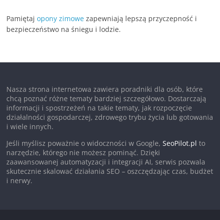
Pamiętaj
opony zimowe
zapewniają lepszą przyczepność i
bezpieczeństwo na śniegu i lodzie.
Nasza strona internetowa zawiera poradniki dla osób, które
chcą poznać różne tematy bardziej szczegółowo. Dostarczają
informacji i spostrzeżeń na takie tematy, jak rozpoczęcie
działalności gospodarczej, zdrowego trybu życia lub gotowania
i wiele innych.
Jeśli myślisz poważnie o widoczności w Google,
SeoPilot.pl
to
narzędzie, którego nie możesz pominąć. Dzięki
zaawansowanej automatyzacji i integracji AI, serwis pozwala
skutecznie skalować działania SEO – oszczędzając czas, budżet
i nerwy.