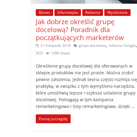
poradniki.
Biznes
Informatyka
Reklama
Wyróżnione
Jak dobrze określić grupę
Porady
docelową? Poradnik dla
–
początkujących marketerów
praktyczne
,
,
porady
21 listopada 2018
grupa docelowa
reklama Google
i
SEO
1080 Views
wskazówki
Określenie grupy docelowej dla oferowanych w
–
sklepie produktów nie jest proste. Można zrobić
poradniki
pewne założenia, jednak teoria często rozmija się
na
praktyką, w związku z tym wymyślono narzędzia,
każdy
które umożliwią lepsze i szybsze ustalenie grupy
temat
docelowej. Pomagają w tym kampania
remarketingowa i listy remarketingowe, dzięki …
Poznaj szczegóły