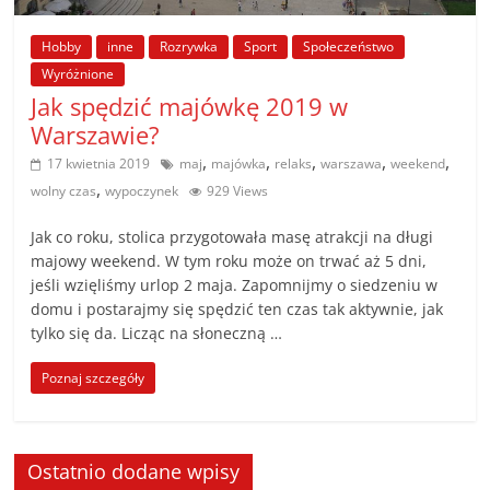
poradniki.
Hobby
inne
Rozrywka
Sport
Społeczeństwo
Porady
Wyróżnione
–
Jak spędzić majówkę 2019 w
praktyczne
Warszawie?
porady
,
,
,
,
,
17 kwietnia 2019
maj
majówka
relaks
warszawa
weekend
i
,
wolny czas
wypoczynek
929 Views
wskazówki
–
Jak co roku, stolica przygotowała masę atrakcji na długi
poradniki
majowy weekend. W tym roku może on trwać aż 5 dni,
na
jeśli wzięliśmy urlop 2 maja. Zapomnijmy o siedzeniu w
każdy
domu i postarajmy się spędzić ten czas tak aktywnie, jak
tylko się da. Licząc na słoneczną …
temat
Poznaj szczegóły
Ostatnio dodane wpisy