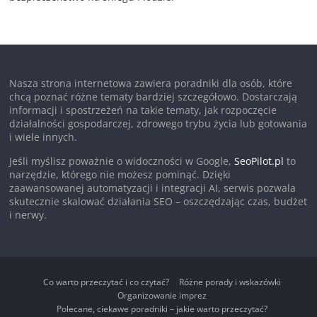
Nasza strona internetowa zawiera poradniki dla osób, które
chcą poznać różne tematy bardziej szczegółowo. Dostarczają
informacji i spostrzeżeń na takie tematy, jak rozpoczęcie
działalności gospodarczej, zdrowego trybu życia lub gotowania
i wiele innych.
Jeśli myślisz poważnie o widoczności w Google,
SeoPilot.pl
to
narzędzie, którego nie możesz pominąć. Dzięki
zaawansowanej automatyzacji i integracji AI, serwis pozwala
skutecznie skalować działania SEO – oszczędzając czas, budżet
i nerwy.
Co warto przeczytać i co czytać?
Różne porady i wskazówki
Organizowanie imprez
Polecane, ciekawe poradniki – jakie warto przeczytać?