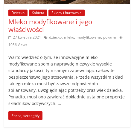
poradniki.
Dziecko
Kobieta
Sklepy i hurtownie
Porady
Mleko modyfikowane i jego
–
właściwości
praktyczne
,
,
,
27 kwietnia 2021
dziecko
mleko
modyfikowane
pokarm
porady
1056 Views
i
wskazówki
Warto wiedzieć o tym, że innowacyjne mleko
–
modyfikowane spełnia naprawdę niezwykle wysokie
poradniki
standardy jakości, tym samym zapewniając całkowite
bezpieczeństwo jego stosowania. Przede wszystkim skład
na
takiego mleka musi być zawsze odpowiednio
każdy
zbilansowany, uwzględniając potrzeby oraz wiek dziecka.
temat
Ponadto, musi ono zawierać dokładnie ustalone proporcje
składników odżywczych, …
Poznaj szczegóły