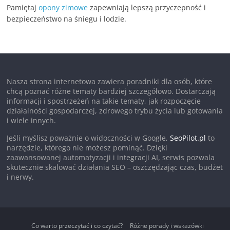
Pamiętaj
opony zimowe
zapewniają lepszą przyczepność i
bezpieczeństwo na śniegu i lodzie.
Nasza strona internetowa zawiera poradniki dla osób, które
chcą poznać różne tematy bardziej szczegółowo. Dostarczają
informacji i spostrzeżeń na takie tematy, jak rozpoczęcie
działalności gospodarczej, zdrowego trybu życia lub gotowania
i wiele innych.
Jeśli myślisz poważnie o widoczności w Google,
SeoPilot.pl
to
narzędzie, którego nie możesz pominąć. Dzięki
zaawansowanej automatyzacji i integracji AI, serwis pozwala
skutecznie skalować działania SEO – oszczędzając czas, budżet
i nerwy.
Co warto przeczytać i co czytać?
Różne porady i wskazówki