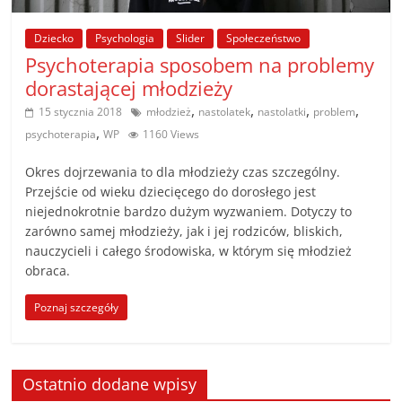
poradniki.
Dziecko
Psychologia
Slider
Społeczeństwo
Porady
Psychoterapia sposobem na problemy
–
dorastającej młodzieży
praktyczne
,
,
,
,
15 stycznia 2018
młodzież
nastolatek
nastolatki
problem
porady
,
psychoterapia
WP
1160 Views
i
wskazówki
Okres dojrzewania to dla młodzieży czas szczególny.
–
Przejście od wieku dziecięcego do dorosłego jest
poradniki
niejednokrotnie bardzo dużym wyzwaniem. Dotyczy to
zarówno samej młodzieży, jak i jej rodziców, bliskich,
na
nauczycieli i całego środowiska, w którym się młodzież
każdy
obraca.
temat
Poznaj szczegóły
Ostatnio dodane wpisy