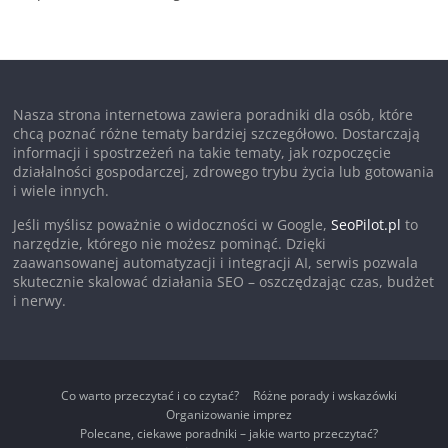
Nasza strona internetowa zawiera poradniki dla osób, które
chcą poznać różne tematy bardziej szczegółowo. Dostarczają
informacji i spostrzeżeń na takie tematy, jak rozpoczęcie
działalności gospodarczej, zdrowego trybu życia lub gotowania
i wiele innych.
Jeśli myślisz poważnie o widoczności w Google,
SeoPilot.pl
to
narzędzie, którego nie możesz pominąć. Dzięki
zaawansowanej automatyzacji i integracji AI, serwis pozwala
skutecznie skalować działania SEO – oszczędzając czas, budżet
i nerwy.
Co warto przeczytać i co czytać?
Różne porady i wskazówki
Organizowanie imprez
Polecane, ciekawe poradniki – jakie warto przeczytać?