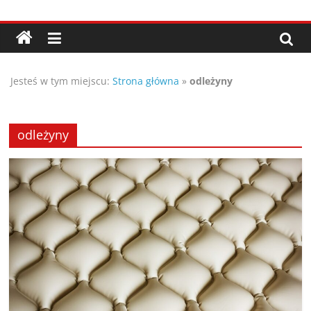
Przejdź
Porady,
do
treści
wskazówki
Jesteś w tym miejscu:
Strona główna
»
odleżyny
oraz
ciekawe
odleżyny
rady
–
poznaj
te