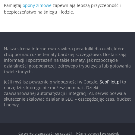
Pamiętaj
opony zimowe
zapewniają lepszą przyczepność i
bezpieczeństwo na śniegu i lodzie.
Nasza strona internetowa zawiera poradniki dla osób, które
chcą poznać różne tematy bardziej szczegółowo. Dostarczają
informacji i spostrzeżeń na takie tematy, jak rozpoczęcie
działalności gospodarczej, zdrowego trybu życia lub gotowania
i wiele innych.
Jeśli myślisz poważnie o widoczności w Google,
SeoPilot.pl
to
narzędzie, którego nie możesz pominąć. Dzięki
zaawansowanej automatyzacji i integracji AI, serwis pozwala
skutecznie skalować działania SEO – oszczędzając czas, budżet
i nerwy.
Co warto przeczytać i co czytać?
Różne porady i wskazówki