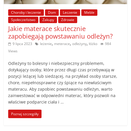
poradniki.
Choroby i leczenie
Dom
Leczenie
Meble
Porady
Społeczeństwo
Zakupy
Zdrowie
–
Jakie materace skutecznie
praktyczne
zapobiegają powstawaniu odleżyn?
porady
,
,
,
9 lipca 2023
leżenie
meterace
odleżyny
łóżko
984
i
Views
wskazówki
–
Odleżyny to bolesny i niebezpieczny problemem,
poradniki
dotykający osoby, które przez długi czas przebywają w
na
pozycji leżącej lub siedzącej, na przykład osoby starsze,
każdy
chore, niepełnosprawne czy śpiące na niewłaściwym
materacu. Aby zapobiec powstawaniu odleżyn, warto
temat
zainwestować w odpowiedni materac, który pozwoli na
właściwe podparcie ciała i …
Poznaj szczegóły