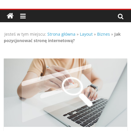
Przejdź
Porady,
do
treści
wskazówki
Jesteś w tym miejscu:
Strona główna
»
Layout
»
Biznes
»
Jak
oraz
pozycjonować stronę internetową?
ciekawe
rady
–
poznaj
te