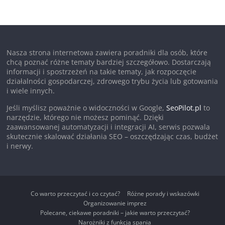
Nasza strona internetowa zawiera poradniki dla osób, które
chcą poznać różne tematy bardziej szczegółowo. Dostarczają
informacji i spostrzeżeń na takie tematy, jak rozpoczęcie
działalności gospodarczej, zdrowego trybu życia lub gotowania
i wiele innych.
Jeśli myślisz poważnie o widoczności w Google,
SeoPilot.pl
to
narzędzie, którego nie możesz pominąć. Dzięki
zaawansowanej automatyzacji i integracji AI, serwis pozwala
skutecznie skalować działania SEO – oszczędzając czas, budżet
i nerwy.
Co warto przeczytać i co czytać?
Różne porady i wskazówki
Organizowanie imprez
Polecane, ciekawe poradniki – jakie warto przeczytać?
Narożniki z funkcją spania