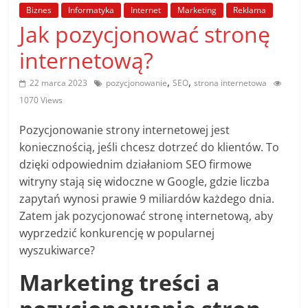
poradniki.
Biznes
Informatyka
Internet
Marketing
Reklama
Jak pozycjonować stronę
Porady
internetową?
–
praktyczne
,
,
22 marca 2023
pozycjonowanie
SEO
strona internetowa
porady
1070 Views
i
wskazówki
Pozycjonowanie strony internetowej jest
–
koniecznością, jeśli chcesz dotrzeć do klientów. To
poradniki
dzięki odpowiednim działaniom SEO firmowe
na
witryny stają się widoczne w Google, gdzie liczba
każdy
zapytań wynosi prawie 9 miliardów każdego dnia.
temat
Zatem jak pozycjonować stronę internetową, aby
wyprzedzić konkurencję w popularnej
wyszukiwarce?
Marketing treści a