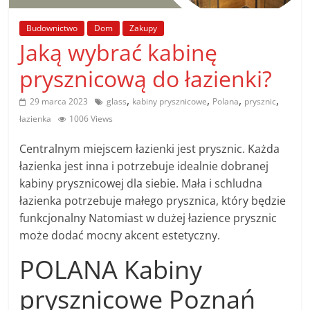
poradniki.
Budownictwo
Dom
Zakupy
Jaką wybrać kabinę
Porady
–
prysznicową do łazienki?
praktyczne
porady
,
,
,
,
29 marca 2023
glass
kabiny prysznicowe
Polana
prysznic
i
łazienka
1006 Views
wskazówki
–
Centralnym miejscem łazienki jest prysznic. Każda
poradniki
łazienka jest inna i potrzebuje idealnie dobranej
na
kabiny prysznicowej dla siebie. Mała i schludna
każdy
łazienka potrzebuje małego prysznica, który będzie
temat
funkcjonalny Natomiast w dużej łazience prysznic
może dodać mocny akcent estetyczny.
POLANA Kabiny
prysznicowe Poznań