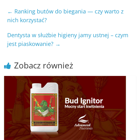
←
Ranking butów do biegania — czy warto z
nich korzystać?
Dentysta w służbie higieny jamy ustnej – czym
jest piaskowanie?
→
Zobacz również