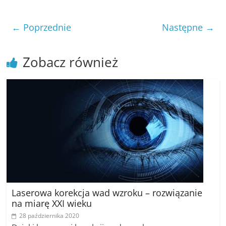
poradniki.
← Poprzednie
Następne →
Porady
–
praktyczne
Zobacz również
porady
i
wskazówki
–
poradniki
na
każdy
temat
Laserowa korekcja wad wzroku – rozwiązanie
na miarę XXI wieku
28 października 2020