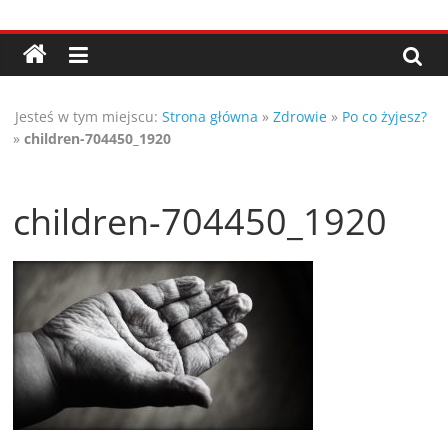
Przejdź
Porady,
do
treści
wskazówki
Jesteś w tym miejscu:
Strona główna
»
Zdrowie
»
Po co żyjesz?
oraz
»
children-704450_1920
ciekawe
children-704450_1920
rady
–
poznaj
te