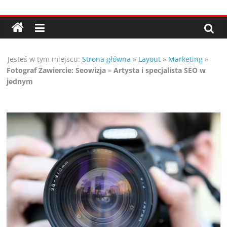
Przejdź
Porady,
do
treści
wskazówki
Jesteś w tym miejscu:
Strona główna
»
Layout
»
Marketing
»
oraz
Fotograf Zawiercie: Seowizja – Artysta i specjalista SEO w
jednym
ciekawe
rady
–
poznaj
te