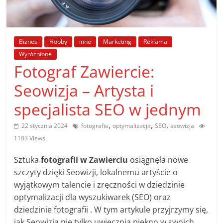
poradniki.
Porady
Biznes
Hobby
inne
Marketing
Reklama
–
Wyróżnione
praktyczne
Fotograf Zawiercie:
porady
i
Seowizja – Artysta i
wskazówki
specjalista SEO w jednym
–
poradniki
,
,
,
22 stycznia 2024
fotografia
optymalizacja
SEO
seowizja
na
1103 Views
każdy
temat
Sztuka
fotografii w Zawierciu
osiągnęła nowe
szczyty dzięki Seowizji, lokalnemu artyście o
wyjątkowym talencie i zręczności w dziedzinie
optymalizacji dla wyszukiwarek (SEO) oraz
dziedzinie fotografii . W tym artykule przyjrzymy się,
jak Seowizja nie tylko uwiecznia piękno w swoich