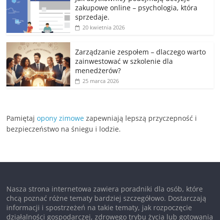
zakupowe online – psychologia, która
sprzedaje.
20 kwietnia 2026
Zarządzanie zespołem – dlaczego warto
zainwestować w szkolenie dla
menedżerów?
25 marca 2026
Pamiętaj
opony zimowe
zapewniają lepszą przyczepność i
bezpieczeństwo na śniegu i lodzie.
Nasza strona internetowa zawiera poradniki dla osób, które
chcą poznać różne tematy bardziej szczegółowo. Dostarczają
informacji i spostrzeżeń na takie tematy, jak rozpoczęcie
działalności gospodarczej, zdrowego trybu życia lub gotowania